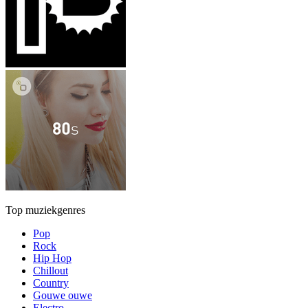
Top muziekgenres
Pop
Rock
Hip Hop
Chillout
Country
Gouwe ouwe
Electro