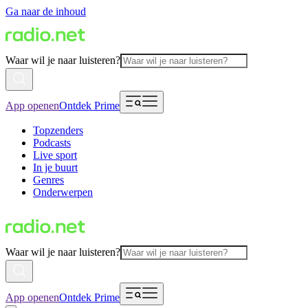
Ga naar de inhoud
Waar wil je naar luisteren?
App openen
Ontdek Prime
Topzenders
Podcasts
Live sport
In je buurt
Genres
Onderwerpen
Waar wil je naar luisteren?
App openen
Ontdek Prime