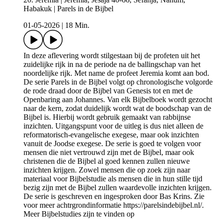
Habakuk | Parels in de Bijbel
01-05-2026
|
18 Min.
In deze aflevering wordt stilgestaan bij de profeten uit het
zuidelijke rijk in na de periode na de ballingschap van het
noordelijke rijk. Met name de profeet Jeremia komt aan bod.
De serie Parels in de Bijbel volgt op chronologische volgorde
de rode draad door de Bijbel van Genesis tot en met de
Openbaring aan Johannes. Van elk Bijbelboek wordt gezocht
naar de kern, zodat duidelijk wordt wat de boodschap van de
Bijbel is. Hierbij wordt gebruik gemaakt van rabbijnse
inzichten. Uitgangspunt voor de uitleg is dus niet alleen de
reformatorisch-evangelische exegese, maar ook inzichten
vanuit de Joodse exegese. De serie is goed te volgen voor
mensen die niet vertrouwd zijn met de Bijbel, maar ook
christenen die de Bijbel al goed kennen zullen nieuwe
inzichten krijgen. Zowel mensen die op zoek zijn naar
materiaal voor Bijbelstudie als mensen die in hun stille tijd
bezig zijn met de Bijbel zullen waardevolle inzichten krijgen.
De serie is geschreven en ingesproken door Bas Krins. Zie
voor meer achtrgrondinformatie https://parelsindebijbel.nl/.
Meer Bijbelstudies zijn te vinden op