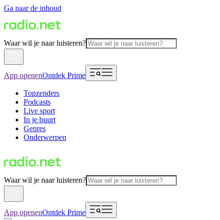
Ga naar de inhoud
Waar wil je naar luisteren?
App openen
Ontdek Prime
Topzenders
Podcasts
Live sport
In je buurt
Genres
Onderwerpen
Waar wil je naar luisteren?
App openen
Ontdek Prime