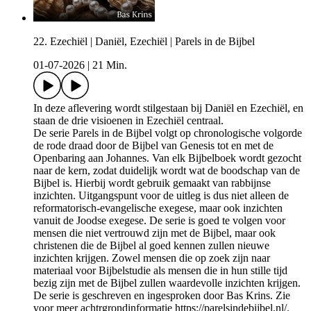
22. Ezechiël | Daniël, Ezechiël | Parels in de Bijbel
01-07-2026
|
21 Min.
In deze aflevering wordt stilgestaan bij Daniël en Ezechiël, en
staan de drie visioenen in Ezechiël centraal.
De serie Parels in de Bijbel volgt op chronologische volgorde
de rode draad door de Bijbel van Genesis tot en met de
Openbaring aan Johannes. Van elk Bijbelboek wordt gezocht
naar de kern, zodat duidelijk wordt wat de boodschap van de
Bijbel is. Hierbij wordt gebruik gemaakt van rabbijnse
inzichten. Uitgangspunt voor de uitleg is dus niet alleen de
reformatorisch-evangelische exegese, maar ook inzichten
vanuit de Joodse exegese. De serie is goed te volgen voor
mensen die niet vertrouwd zijn met de Bijbel, maar ook
christenen die de Bijbel al goed kennen zullen nieuwe
inzichten krijgen. Zowel mensen die op zoek zijn naar
materiaal voor Bijbelstudie als mensen die in hun stille tijd
bezig zijn met de Bijbel zullen waardevolle inzichten krijgen.
De serie is geschreven en ingesproken door Bas Krins. Zie
voor meer achtrgrondinformatie https://parelsindebijbel.nl/.