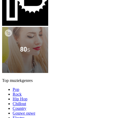
Top muziekgenres
Pop
Rock
Hip Hop
Chillout
Country
Gouwe ouwe
Electro