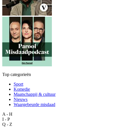
Top categorieën
Sport
Komedie
Maatschappij & cultuur
Nieuws
Waargebeurde misdaad
A - H
I - P
Q - Z