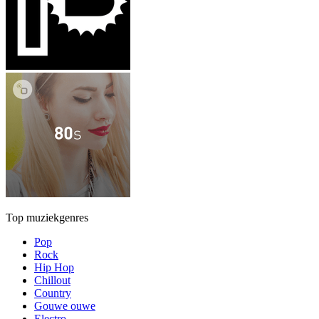
Top muziekgenres
Pop
Rock
Hip Hop
Chillout
Country
Gouwe ouwe
Electro