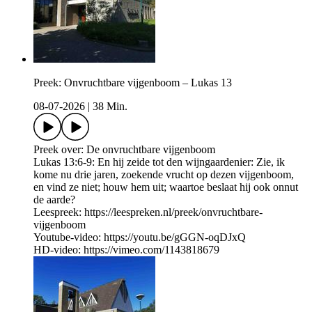
Preek: Onvruchtbare vijgenboom – Lukas 13
08-07-2026
|
38 Min.
Preek over: De onvruchtbare vijgenboom
Lukas 13:6-9: En hij zeide tot den wijngaardenier: Zie, ik
kome nu drie jaren, zoekende vrucht op dezen vijgenboom,
en vind ze niet; houw hem uit; waartoe beslaat hij ook onnut
de aarde?
Leespreek: https://leespreken.nl/preek/onvruchtbare-
vijgenboom
Youtube-video: https://youtu.be/gGGN-oqDJxQ
HD-video: https://vimeo.com/1143818679