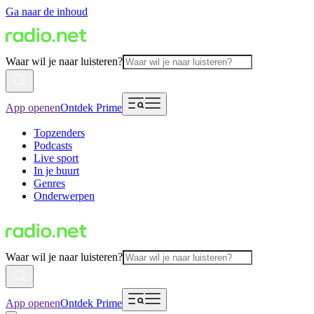
Ga naar de inhoud
Waar wil je naar luisteren?
App openen
Ontdek Prime
Topzenders
Podcasts
Live sport
In je buurt
Genres
Onderwerpen
Waar wil je naar luisteren?
App openen
Ontdek Prime