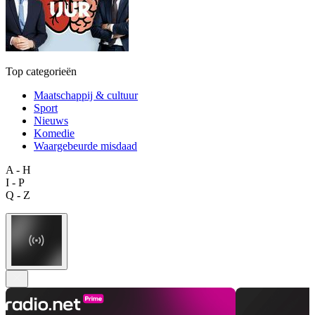
Top categorieën
Maatschappij & cultuur
Sport
Nieuws
Komedie
Waargebeurde misdaad
A - H
I - P
Q - Z