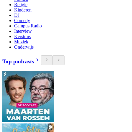
Religie
Kinderen
DJ
Comedy
Campus Radio
Interview
Kerstmis
Muziek
Onderwijs
Top podcasts