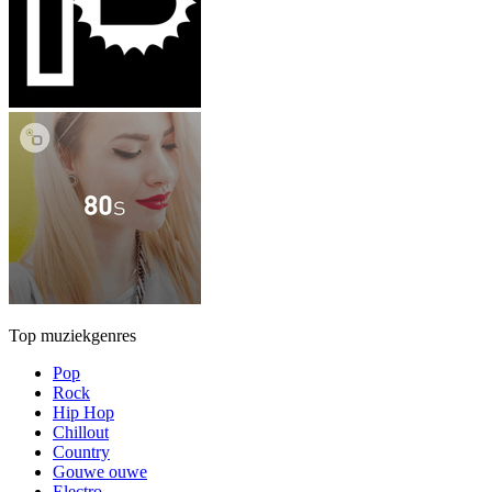
Top muziekgenres
Pop
Rock
Hip Hop
Chillout
Country
Gouwe ouwe
Electro