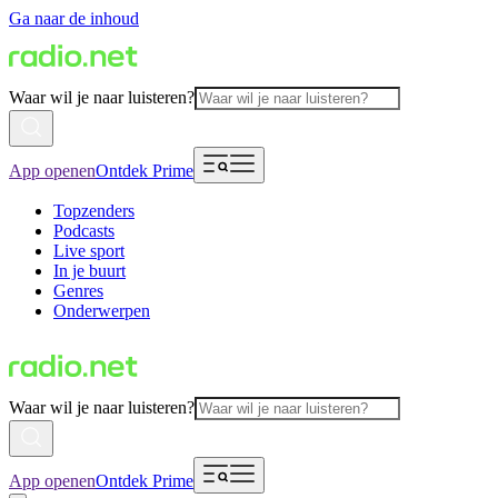
Ga naar de inhoud
Waar wil je naar luisteren?
App openen
Ontdek Prime
Topzenders
Podcasts
Live sport
In je buurt
Genres
Onderwerpen
Waar wil je naar luisteren?
App openen
Ontdek Prime