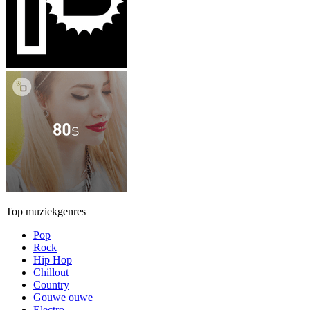
Top muziekgenres
Pop
Rock
Hip Hop
Chillout
Country
Gouwe ouwe
Electro