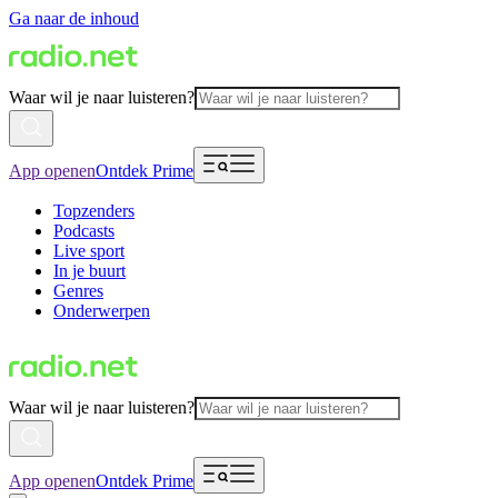
Ga naar de inhoud
Waar wil je naar luisteren?
App openen
Ontdek Prime
Topzenders
Podcasts
Live sport
In je buurt
Genres
Onderwerpen
Waar wil je naar luisteren?
App openen
Ontdek Prime