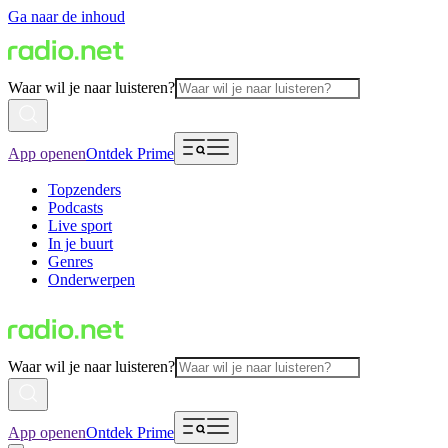
Ga naar de inhoud
Waar wil je naar luisteren?
App openen
Ontdek Prime
Topzenders
Podcasts
Live sport
In je buurt
Genres
Onderwerpen
Waar wil je naar luisteren?
App openen
Ontdek Prime