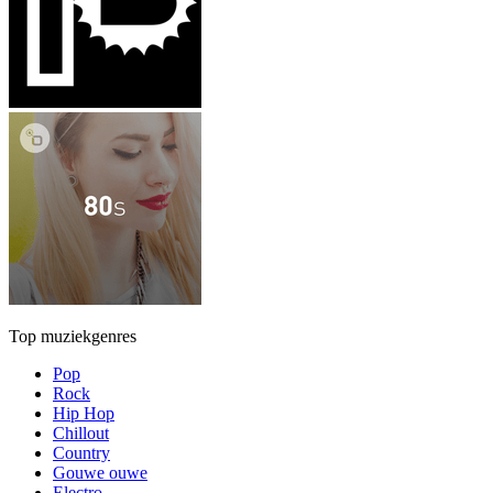
Top muziekgenres
Pop
Rock
Hip Hop
Chillout
Country
Gouwe ouwe
Electro