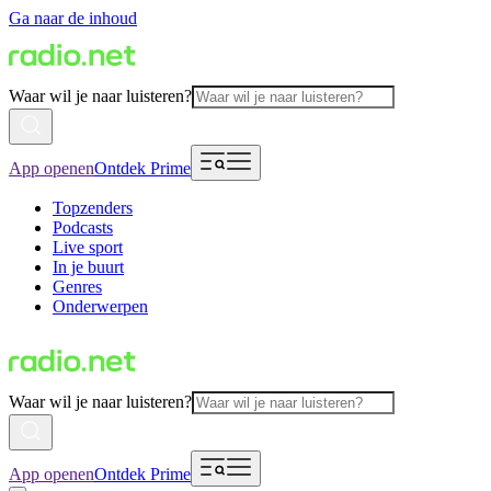
Ga naar de inhoud
Waar wil je naar luisteren?
App openen
Ontdek Prime
Topzenders
Podcasts
Live sport
In je buurt
Genres
Onderwerpen
Waar wil je naar luisteren?
App openen
Ontdek Prime