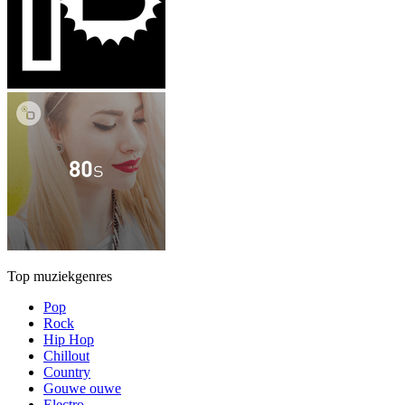
Top muziekgenres
Pop
Rock
Hip Hop
Chillout
Country
Gouwe ouwe
Electro