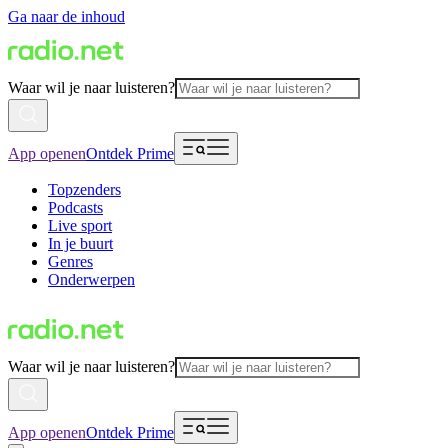
Ga naar de inhoud
Waar wil je naar luisteren?
App openen
Ontdek Prime
Topzenders
Podcasts
Live sport
In je buurt
Genres
Onderwerpen
Waar wil je naar luisteren?
App openen
Ontdek Prime