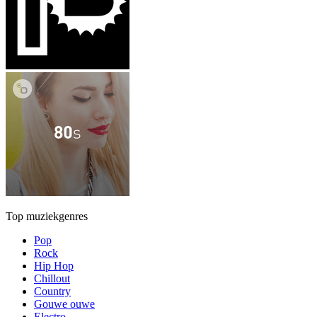
Top muziekgenres
Pop
Rock
Hip Hop
Chillout
Country
Gouwe ouwe
Electro