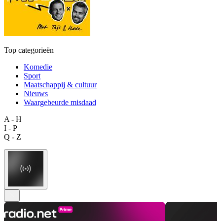
Top categorieën
Komedie
Sport
Maatschappij & cultuur
Nieuws
Waargebeurde misdaad
A - H
I - P
Q - Z