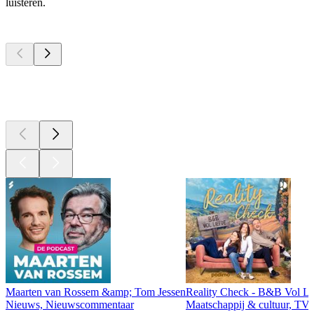
luisteren.
Top
podcasts
Top
podcasts
Top
podcasts
Maarten van Rossem &amp; Tom Jessen
Reality Check - B&B Vol Li
Nieuws, Nieuwscommentaar
Maatschappij & cultuur, TV 