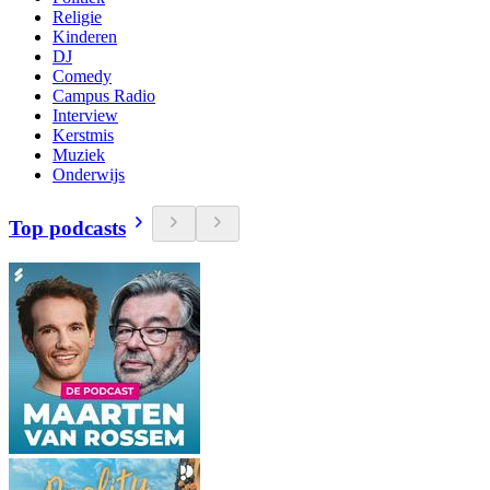
Religie
Kinderen
DJ
Comedy
Campus Radio
Interview
Kerstmis
Muziek
Onderwijs
Top podcasts