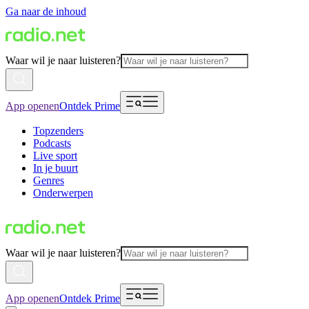
Ga naar de inhoud
Waar wil je naar luisteren?
App openen
Ontdek Prime
Topzenders
Podcasts
Live sport
In je buurt
Genres
Onderwerpen
Waar wil je naar luisteren?
App openen
Ontdek Prime