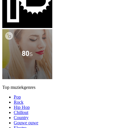
Top muziekgenres
Pop
Rock
Hip Hop
Chillout
Country
Gouwe ouwe
Electro