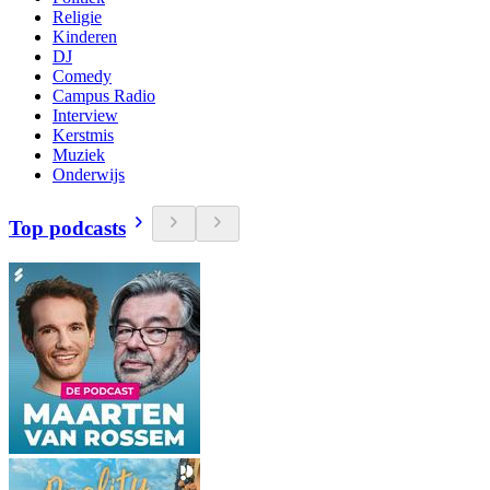
Religie
Kinderen
DJ
Comedy
Campus Radio
Interview
Kerstmis
Muziek
Onderwijs
Top podcasts