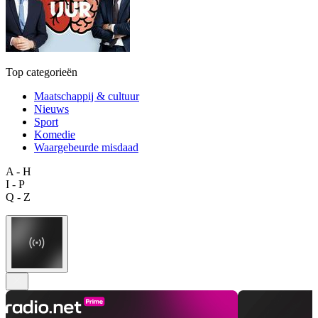
Top categorieën
Maatschappij & cultuur
Nieuws
Sport
Komedie
Waargebeurde misdaad
A - H
I - P
Q - Z