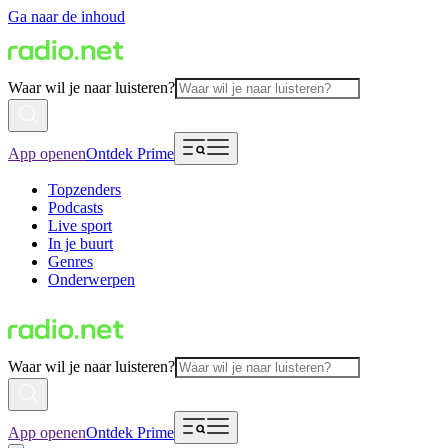
Ga naar de inhoud
Waar wil je naar luisteren?
App openen
Ontdek Prime
Topzenders
Podcasts
Live sport
In je buurt
Genres
Onderwerpen
Waar wil je naar luisteren?
App openen
Ontdek Prime