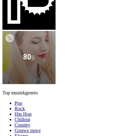
Top muziekgenres
Pop
Rock
Hip Hop
Chillout
Country
Gouwe ouwe
Electro