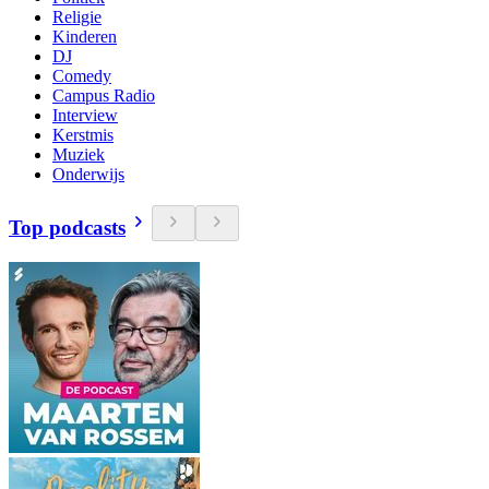
Religie
Kinderen
DJ
Comedy
Campus Radio
Interview
Kerstmis
Muziek
Onderwijs
Top podcasts