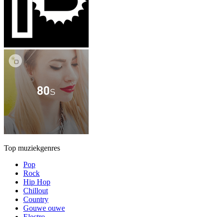
Top muziekgenres
Pop
Rock
Hip Hop
Chillout
Country
Gouwe ouwe
Electro