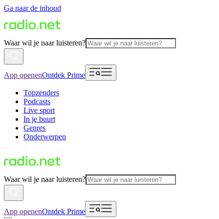
Ga naar de inhoud
Waar wil je naar luisteren?
App openen
Ontdek Prime
Topzenders
Podcasts
Live sport
In je buurt
Genres
Onderwerpen
Waar wil je naar luisteren?
App openen
Ontdek Prime