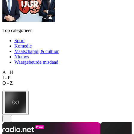
Top categorieën
Sport
Komedie
Maatschappij & cultuur
Nieuws
Waargebeurde misdaad
A - H
I - P
Q - Z