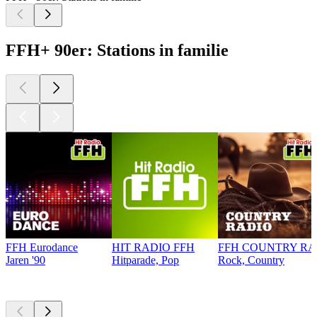
FFH+ 90er: Stations in familie
FFH Eurodance
HIT RADIO FFH
FFH COUNTRY RA
Jaren '90
Hitparade, Pop
Rock, Country
Top
podcasts
Top
podcasts