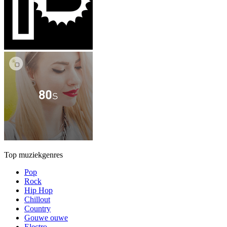
Top muziekgenres
Pop
Rock
Hip Hop
Chillout
Country
Gouwe ouwe
Electro