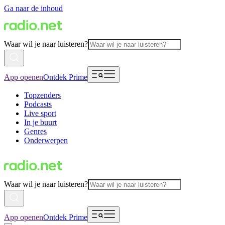
Ga naar de inhoud
Waar wil je naar luisteren?
App openen
Ontdek Prime
Topzenders
Podcasts
Live sport
In je buurt
Genres
Onderwerpen
Waar wil je naar luisteren?
App openen
Ontdek Prime