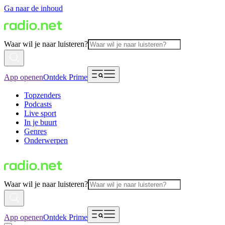
Ga naar de inhoud
Waar wil je naar luisteren?
App openen
Ontdek Prime
Topzenders
Podcasts
Live sport
In je buurt
Genres
Onderwerpen
Waar wil je naar luisteren?
App openen
Ontdek Prime