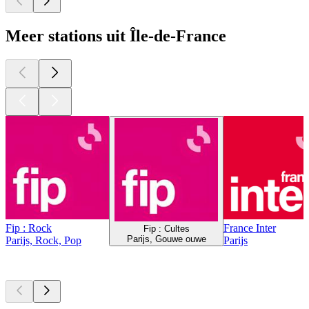
Meer stations uit Île-de-France
Fip : Rock
France Inter
Fip : Cultes
Parijs, Gouwe ouwe
Parijs, Rock, Pop
Parijs
Top
podcasts
Top
podcasts