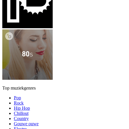
Top muziekgenres
Pop
Rock
Hip Hop
Chillout
Country
Gouwe ouwe
Electro