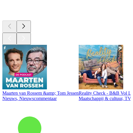
Top
podcasts
Maarten van Rossem &amp; Tom Jessen
Reality Check - B&B Vol Li
Nieuws, Nieuwscommentaar
Maatschappij & cultuur, TV 