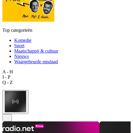
Top categorieën
Komedie
Sport
Maatschappij & cultuur
Nieuws
Waargebeurde misdaad
A - H
I - P
Q - Z