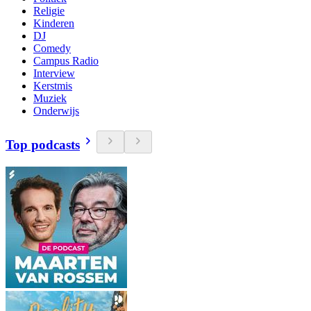
Religie
Kinderen
DJ
Comedy
Campus Radio
Interview
Kerstmis
Muziek
Onderwijs
Top podcasts