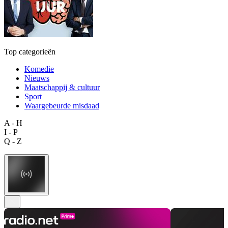
Top categorieën
Komedie
Nieuws
Maatschappij & cultuur
Sport
Waargebeurde misdaad
A - H
I - P
Q - Z