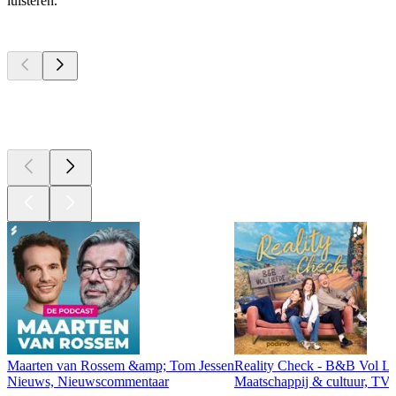
luisteren.
Top
podcasts
Top
podcasts
Top
podcasts
Maarten van Rossem &amp; Tom Jessen
Reality Check - B&B Vol Li
Nieuws, Nieuwscommentaar
Maatschappij & cultuur, TV 