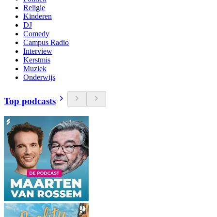
Religie
Kinderen
DJ
Comedy
Campus Radio
Interview
Kerstmis
Muziek
Onderwijs
Top podcasts