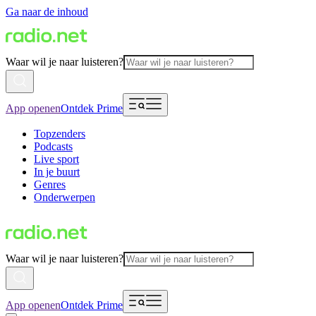
Ga naar de inhoud
Waar wil je naar luisteren?
App openen
Ontdek Prime
Topzenders
Podcasts
Live sport
In je buurt
Genres
Onderwerpen
Waar wil je naar luisteren?
App openen
Ontdek Prime