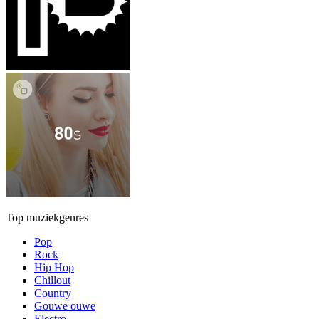
Top muziekgenres
Pop
Rock
Hip Hop
Chillout
Country
Gouwe ouwe
Electro