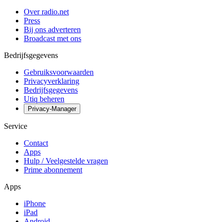
Over radio.net
Press
Bij ons adverteren
Broadcast met ons
Bedrijfsgegevens
Gebruiksvoorwaarden
Privacyverklaring
Bedrijfsgegevens
Utiq beheren
Privacy-Manager
Service
Contact
Apps
Hulp / Veelgestelde vragen
Prime abonnement
Apps
iPhone
iPad
Android