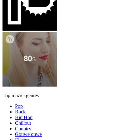
Top muziekgenres
Pop
Rock
Hip Hop
Chillout
Country
Gouwe ouwe
Electro