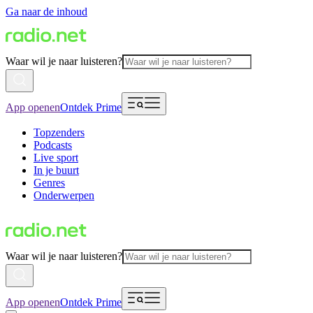
Ga naar de inhoud
Waar wil je naar luisteren?
App openen
Ontdek Prime
Topzenders
Podcasts
Live sport
In je buurt
Genres
Onderwerpen
Waar wil je naar luisteren?
App openen
Ontdek Prime