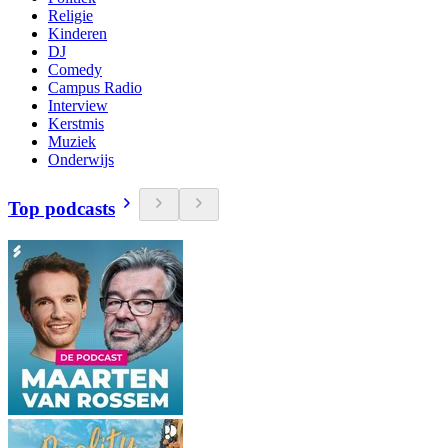
Religie
Kinderen
DJ
Comedy
Campus Radio
Interview
Kerstmis
Muziek
Onderwijs
Top podcasts