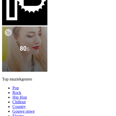
Top muziekgenres
Pop
Rock
Hip Hop
Chillout
Country
Gouwe ouwe
Electro