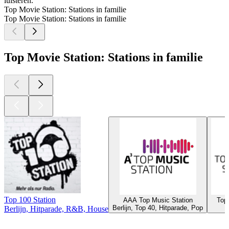
luisteren.
Top Movie Station: Stations in familie
Top Movie Station: Stations in familie
Top Movie Station: Stations in familie
Top 100 Station
AAA Top Music Station
Top
Berlijn, Top 40, Hitparade, Pop
Berlijn, Hitparade, R&B, House
Top
podcasts