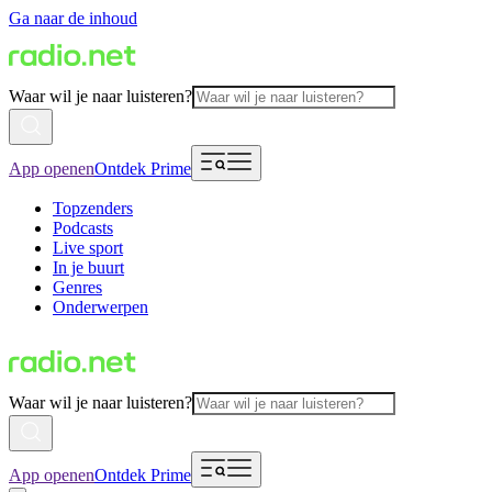
Ga naar de inhoud
Waar wil je naar luisteren?
App openen
Ontdek Prime
Topzenders
Podcasts
Live sport
In je buurt
Genres
Onderwerpen
Waar wil je naar luisteren?
App openen
Ontdek Prime