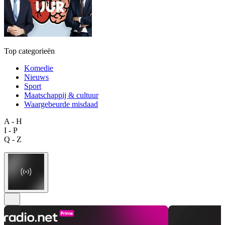
Top categorieën
Komedie
Nieuws
Sport
Maatschappij & cultuur
Waargebeurde misdaad
A - H
I - P
Q - Z