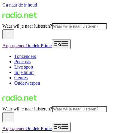
Ga naar de inhoud
Waar wil je naar luisteren?
App openen
Ontdek Prime
Topzenders
Podcasts
Live sport
In je buurt
Genres
Onderwerpen
Waar wil je naar luisteren?
App openen
Ontdek Prime