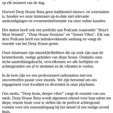
op elk moment van de dag.
Hoewel Deep House Ibiza geen traditioneel nieuws- en weerstation
is, houden we onze luisteraars up-to-date met relevante
aankondigingen en evenementinformatie via onze online kanalen.
Het station heeft ook een portfolio aan Podcasts waaronder "Ibiza's
Most Wanted", "Deep House Sessions" en "Sunset Vibes". Elk van
deze Podcasts heeft een indrukwekkende aanhang en vangt de
essentie van het Deep House-genre.
Onze luisteraars zijn muziekliefhebbers die op zoek zijn naar de
kenmerkende, rustige geluiden van diepe house. Ondanks onze
niche-aantrekkingskracht, verwelkomen we alle leeftijden en
achtergronden om af te stemmen en de vibraties te voelen.
In de kern zijn we een professioneel radiostation met een
onovertroffen passie voor muziek. We zijn beroemd om ons
engagement voor kwaliteit en diversiteit in onze playlisten.
Ons motto, "Deep beats, deeper vibes" vangt de essentie van ons
merk. Deep House Ibiza wordt algemeen erkend voor haar talent om
diepe, relaxte beats voor te stellen die de perfecte achtergrond
vormen voor een zonsondergang bij het strand of een rustige avond
thuis.