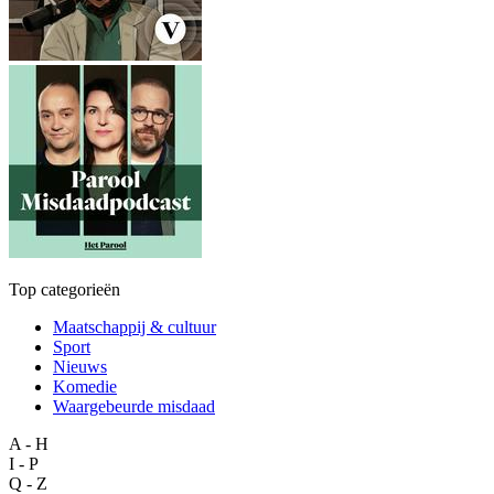
Top categorieën
Maatschappij & cultuur
Sport
Nieuws
Komedie
Waargebeurde misdaad
A - H
I - P
Q - Z