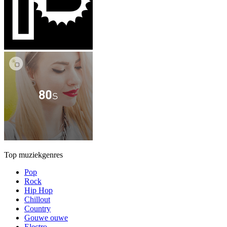
Top muziekgenres
Pop
Rock
Hip Hop
Chillout
Country
Gouwe ouwe
Electro