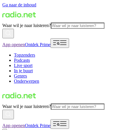
Ga naar de inhoud
Waar wil je naar luisteren?
App openen
Ontdek Prime
Topzenders
Podcasts
Live sport
In je buurt
Genres
Onderwerpen
Waar wil je naar luisteren?
App openen
Ontdek Prime