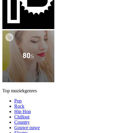
Top muziekgenres
Pop
Rock
Hip Hop
Chillout
Country
Gouwe ouwe
Electro