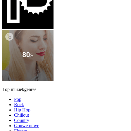
Top muziekgenres
Pop
Rock
Hip Hop
Chillout
Country
Gouwe ouwe
Electro