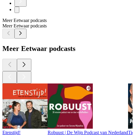
Meer Eetwaar podcasts
Meer Eetwaar podcasts
Meer Eetwaar podcasts
Etenstijd!
Robuust | De Wijn Podcast van Nederland
Tie