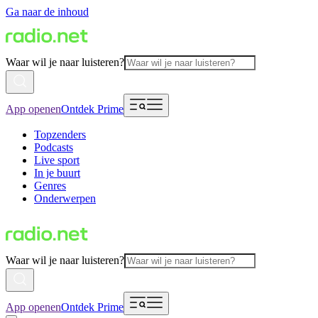
Ga naar de inhoud
Waar wil je naar luisteren?
App openen
Ontdek Prime
Topzenders
Podcasts
Live sport
In je buurt
Genres
Onderwerpen
Waar wil je naar luisteren?
App openen
Ontdek Prime