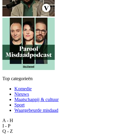
Top categorieën
Komedie
Nieuws
Maatschappij & cultuur
Sport
Waargebeurde misdaad
A - H
I - P
Q - Z