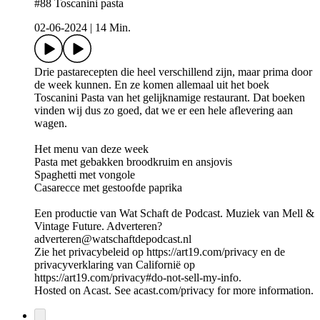
#88 Toscanini pasta
02-06-2024
|
14 Min.
Drie pastarecepten die heel verschillend zijn, maar prima door
de week kunnen. En ze komen allemaal uit het boek
Toscanini Pasta van het gelijknamige restaurant. Dat boeken
vinden wij dus zo goed, dat we er een hele aflevering aan
wagen.
Het menu van deze week
Pasta met gebakken broodkruim en ansjovis
Spaghetti met vongole
Casarecce met gestoofde paprika
Een productie van Wat Schaft de Podcast. Muziek van Mell &
Vintage Future. Adverteren?
adverteren@watschaftdepodcast.nl
Zie het privacybeleid op https://art19.com/privacy en de
privacyverklaring van Californië op
https://art19.com/privacy#do-not-sell-my-info.
Hosted on Acast. See acast.com/privacy for more information.