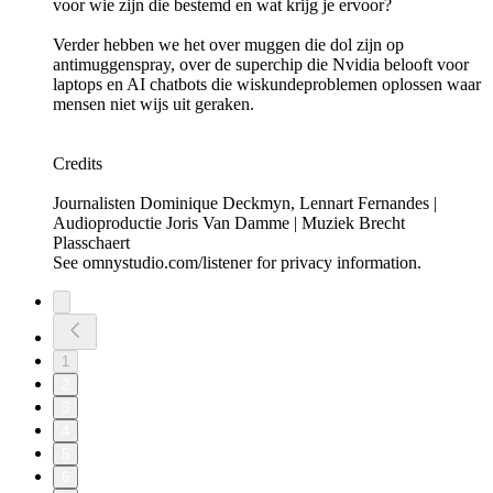
voor wie zijn die bestemd en wat krijg je ervoor?
Verder hebben we het over muggen die dol zijn op
antimuggenspray, over de superchip die Nvidia belooft voor
laptops en AI chatbots die wiskundeproblemen oplossen waar
mensen niet wijs uit geraken.
Credits
Journalisten Dominique Deckmyn, Lennart Fernandes |
Audioproductie Joris Van Damme | Muziek Brecht
Plasschaert
See omnystudio.com/listener for privacy information.
1
2
3
4
5
6