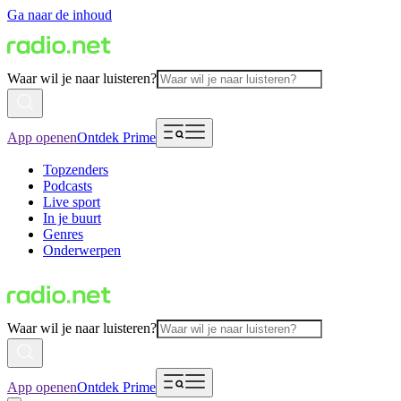
Ga naar de inhoud
Waar wil je naar luisteren?
App openen
Ontdek Prime
Topzenders
Podcasts
Live sport
In je buurt
Genres
Onderwerpen
Waar wil je naar luisteren?
App openen
Ontdek Prime