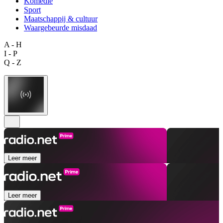
Komedie
Sport
Maatschappij & cultuur
Waargebeurde misdaad
A - H
I - P
Q - Z
Leer meer
Leer meer