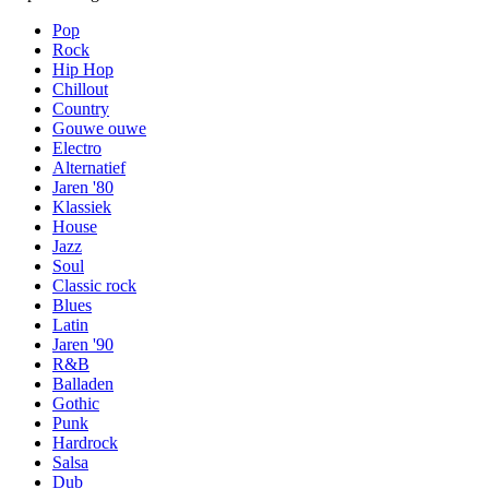
Pop
Rock
Hip Hop
Chillout
Country
Gouwe ouwe
Electro
Alternatief
Jaren '80
Klassiek
House
Jazz
Soul
Classic rock
Blues
Latin
Jaren '90
R&B
Balladen
Gothic
Punk
Hardrock
Salsa
Dub