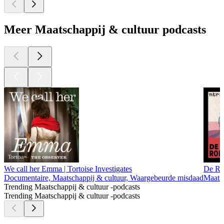
Meer Maatschappij & cultuur podcasts
We call her Emma | Tortoise Investigates
De Ro
Documentaire, Maatschappij & cultuur, Waargebeurde misdaad
Maatsc
Trending Maatschappij & cultuur -podcasts
Trending Maatschappij & cultuur -podcasts