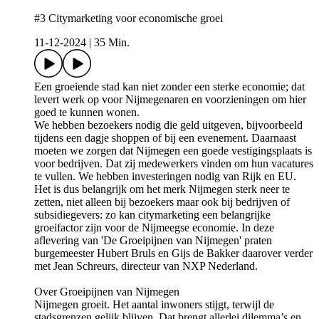
#3 Citymarketing voor economische groei
11-12-2024
|
35 Min.
Een groeiende stad kan niet zonder een sterke economie; dat
levert werk op voor Nijmegenaren en voorzieningen om hier
goed te kunnen wonen.
We hebben bezoekers nodig die geld uitgeven, bijvoorbeeld
tijdens een dagje shoppen of bij een evenement. Daarnaast
moeten we zorgen dat Nijmegen een goede vestigingsplaats is
voor bedrijven. Dat zij medewerkers vinden om hun vacatures
te vullen. We hebben investeringen nodig van Rijk en EU.
Het is dus belangrijk om het merk Nijmegen sterk neer te
zetten, niet alleen bij bezoekers maar ook bij bedrijven of
subsidiegevers: zo kan citymarketing een belangrijke
groeifactor zijn voor de Nijmeegse economie. In deze
aflevering van 'De Groeipijnen van Nijmegen' praten
burgemeester Hubert Bruls en Gijs de Bakker daarover verder
met Jean Schreurs, directeur van NXP Nederland.
Over Groeipijnen van Nijmegen
Nijmegen groeit. Het aantal inwoners stijgt, terwijl de
stadsgrenzen gelijk blijven. Dat brengt allerlei dilemma’s en