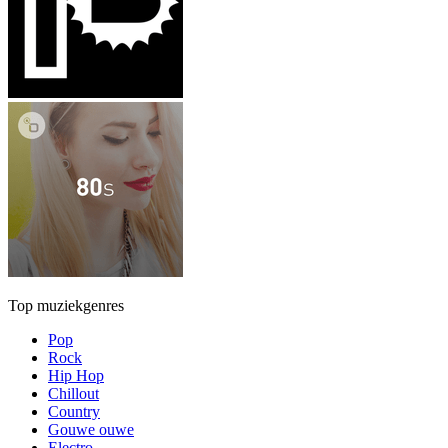
Top muziekgenres
Pop
Rock
Hip Hop
Chillout
Country
Gouwe ouwe
Electro