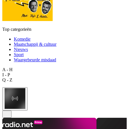
Top categorieën
Komedie
Maatschappij & cultuur
Nieuws
Sport
Waargebeurde misdaad
A - H
I - P
Q - Z