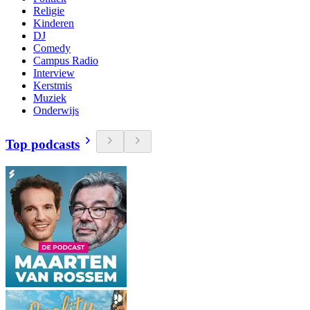
Religie
Kinderen
DJ
Comedy
Campus Radio
Interview
Kerstmis
Muziek
Onderwijs
Top podcasts