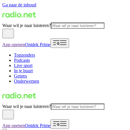
Ga naar de inhoud
Waar wil je naar luisteren?
App openen
Ontdek Prime
Topzenders
Podcasts
Live sport
In je buurt
Genres
Onderwerpen
Waar wil je naar luisteren?
App openen
Ontdek Prime