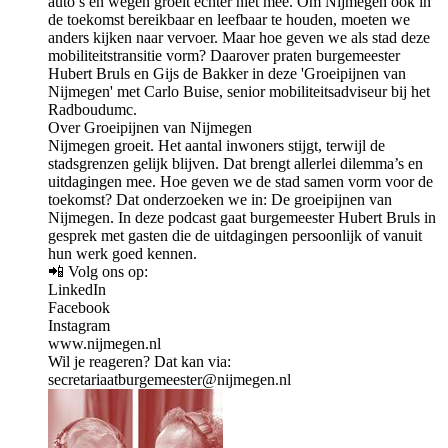
auto’s en wegen groeit echter niet mee. Om Nijmegen ook in
de toekomst bereikbaar en leefbaar te houden, moeten we
anders kijken naar vervoer. Maar hoe geven we als stad deze
mobiliteitstransitie vorm? Daarover praten burgemeester
Hubert Bruls en Gijs de Bakker in deze 'Groeipijnen van
Nijmegen' met Carlo Buise, senior mobiliteitsadviseur bij het
Radboudumc.
Over Groeipijnen van Nijmegen
Nijmegen groeit. Het aantal inwoners stijgt, terwijl de
stadsgrenzen gelijk blijven. Dat brengt allerlei dilemma’s en
uitdagingen mee. Hoe geven we de stad samen vorm voor de
toekomst? Dat onderzoeken we in: De groeipijnen van
Nijmegen. In deze podcast gaat burgemeester Hubert Bruls in
gesprek met gasten die de uitdagingen persoonlijk of vanuit
hun werk goed kennen.
📲 Volg ons op:
LinkedIn
Facebook
Instagram
www.nijmegen.nl
Wil je reageren? Dat kan via:
secretariaatburgemeester@nijmegen.nl