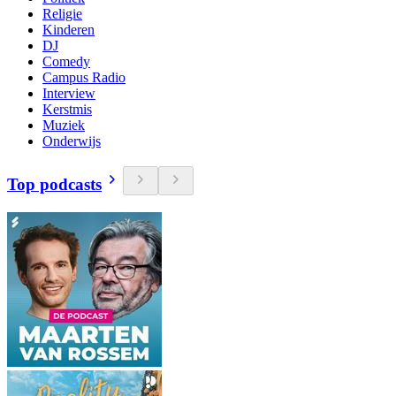
Religie
Kinderen
DJ
Comedy
Campus Radio
Interview
Kerstmis
Muziek
Onderwijs
Top podcasts