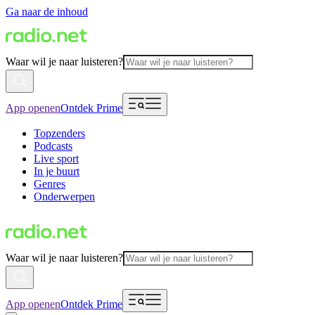
Ga naar de inhoud
Waar wil je naar luisteren?
App openen
Ontdek Prime
Topzenders
Podcasts
Live sport
In je buurt
Genres
Onderwerpen
Waar wil je naar luisteren?
App openen
Ontdek Prime