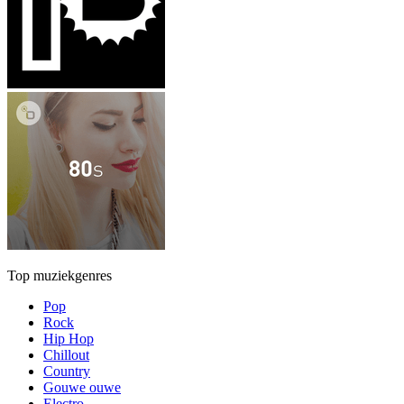
Top muziekgenres
Pop
Rock
Hip Hop
Chillout
Country
Gouwe ouwe
Electro