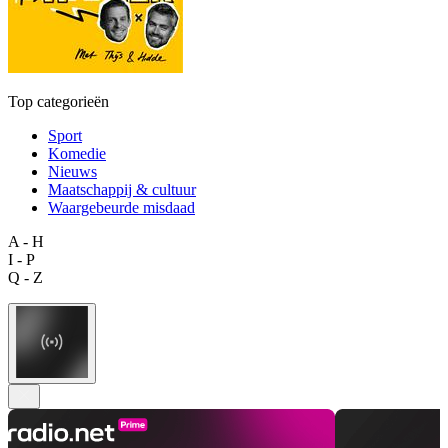
Top categorieën
Sport
Komedie
Nieuws
Maatschappij & cultuur
Waargebeurde misdaad
A - H
I - P
Q - Z