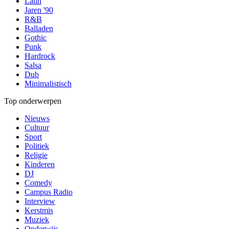
Latin
Jaren '90
R&B
Balladen
Gothic
Punk
Hardrock
Salsa
Dub
Minimalistisch
Top onderwerpen
Nieuws
Cultuur
Sport
Politiek
Religie
Kinderen
DJ
Comedy
Campus Radio
Interview
Kerstmis
Muziek
Onderwijs