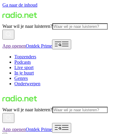
Ga naar de inhoud
Waar wil je naar luisteren?
App openen
Ontdek Prime
Topzenders
Podcasts
Live sport
In je buurt
Genres
Onderwerpen
Waar wil je naar luisteren?
App openen
Ontdek Prime