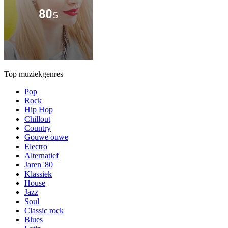
Top muziekgenres
Pop
Rock
Hip Hop
Chillout
Country
Gouwe ouwe
Electro
Alternatief
Jaren '80
Klassiek
House
Jazz
Soul
Classic rock
Blues