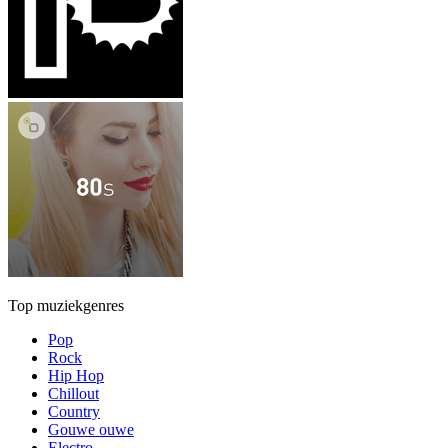
Top muziekgenres
Pop
Rock
Hip Hop
Chillout
Country
Gouwe ouwe
Electro