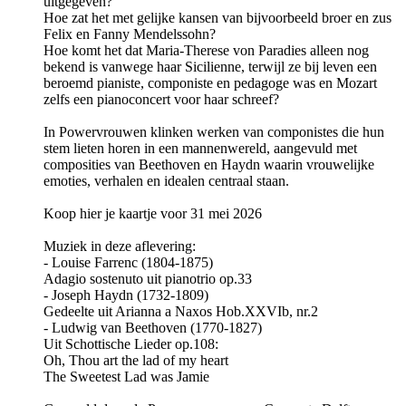
uitgegeven?
Hoe zat het met gelijke kansen van bijvoorbeeld broer en zus
Felix en Fanny Mendelssohn?
Hoe komt het dat Maria-Therese von Paradies alleen nog
bekend is vanwege haar Sicilienne, terwijl ze bij leven een
beroemd pianiste, componiste en pedagoge was en Mozart
zelfs een pianoconcert voor haar schreef?
In Powervrouwen klinken werken van componistes die hun
stem lieten horen in een mannenwereld, aangevuld met
composities van Beethoven en Haydn waarin vrouwelijke
emoties, verhalen en idealen centraal staan.
Koop hier je kaartje voor 31 mei 2026
Muziek in deze aflevering:
- Louise Farrenc (1804-1875)
Adagio sostenuto uit pianotrio op.33
- Joseph Haydn (1732-1809)
Gedeelte uit Arianna a Naxos Hob.XXVIb, nr.2
- Ludwig van Beethoven (1770-1827)
Uit Schottische Lieder op.108:
Oh, Thou art the lad of my heart
The Sweetest Lad was Jamie