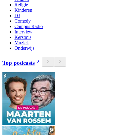
Religie
Kinderen
DJ
Comedy
Campus Radio
Interview
Kerstmis
Muziek
Onderwijs
Top podcasts