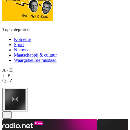
Top categorieën
Komedie
Sport
Nieuws
Maatschappij & cultuur
Waargebeurde misdaad
A - H
I - P
Q - Z