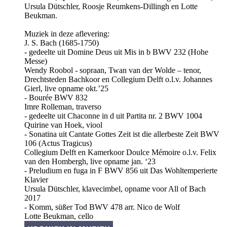
Ursula Dütschler, Roosje Reumkens-Dillingh en Lotte
Beukman.
Muziek in deze aflevering:
J. S. Bach (1685-1750)
- gedeelte uit Domine Deus uit Mis in b BWV 232 (Hohe
Messe)
Wendy Roobol - sopraan, Twan van der Wolde – tenor,
Drechtsteden Bachkoor en Collegium Delft o.l.v. Johannes
Gierl, live opname okt.’25
- Bourée BWV 832
Imre Rolleman, traverso
- gedeelte uit Chaconne in d uit Partita nr. 2 BWV 1004
Quirine van Hoek, viool
- Sonatina uit Cantate Gottes Zeit ist die allerbeste Zeit BWV
106 (Actus Tragicus)
Collegium Delft en Kamerkoor Doulce Mémoire o.l.v. Felix
van den Hombergh, live opname jan. ‘23
- Preludium en fuga in F BWV 856 uit Das Wohltemperierte
Klavier
Ursula Dütschler, klavecimbel, opname voor All of Bach
2017
- Komm, süßer Tod BWV 478 arr. Nico de Wolf
Lotte Beukman, cello