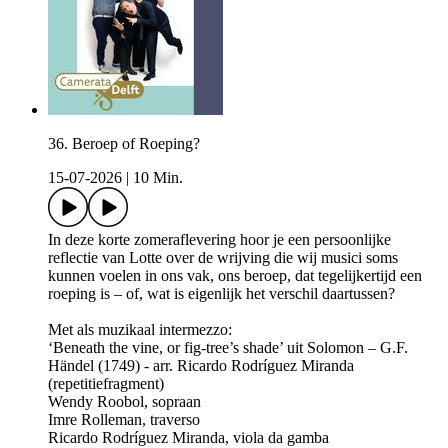
36. Beroep of Roeping?
15-07-2026
|
10 Min.
In deze korte zomeraflevering hoor je een persoonlijke
reflectie van Lotte over de wrijving die wij musici soms
kunnen voelen in ons vak, ons beroep, dat tegelijkertijd een
roeping is – of, wat is eigenlijk het verschil daartussen?
Met als muzikaal intermezzo:
‘Beneath the vine, or fig-tree’s shade’ uit Solomon – G.F.
Händel (1749) - arr. Ricardo Rodríguez Miranda
(repetitiefragment)
Wendy Roobol, sopraan
Imre Rolleman, traverso
Ricardo Rodríguez Miranda, viola da gamba