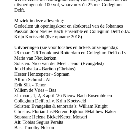
uitvoeringen de 100 vol, waarvan zo’n 25 met Collegium
Delft.
Muziek in deze aflevering:
Gedeelten uit openingskoor en slotkoraal van de Johannes
Passion door Nieuw Bach Ensemble en Collegium Delft o.l.v.
Krijn Koetsveld (live opname 2018).
Uitvoeringen (zie voor locaties en tickets onze agenda):
28 maart ’26 Toonkunst Rotterdam en Collegium Delft o.l.v.
Maria van Nieukerken
Solisten: Nico van der Meel - tenor (Evangelist)
Job Hubatka - Bariton (Christus)
Hester Hentzepeter - Sopraan
Alfrun Schmid - Alt
Erik Slik - Tenor
Willem de Vries – Bas
31 maart, 1, 2, 3 april ’26 Nieuw Bach Ensemble en
Collegium Delft o.l.v. Krijn Koetsveld
Solisten: Evangelist & tenoraria’s: William Knight
Christus: Florian Just/Berend Eijkhout/Matthew Baker
Sopraan: Helena Bickel/Keren Motseri
Alt: Tobias Segura Peralta
Bas: Timothy Nelson