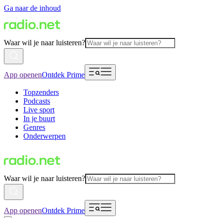
Ga naar de inhoud
Waar wil je naar luisteren?
App openen
Ontdek Prime
Topzenders
Podcasts
Live sport
In je buurt
Genres
Onderwerpen
Waar wil je naar luisteren?
App openen
Ontdek Prime