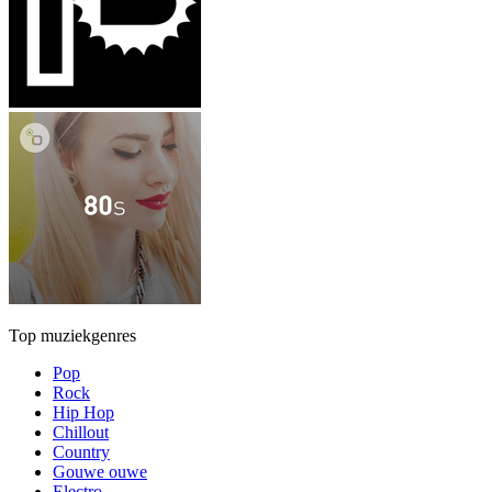
Top muziekgenres
Pop
Rock
Hip Hop
Chillout
Country
Gouwe ouwe
Electro