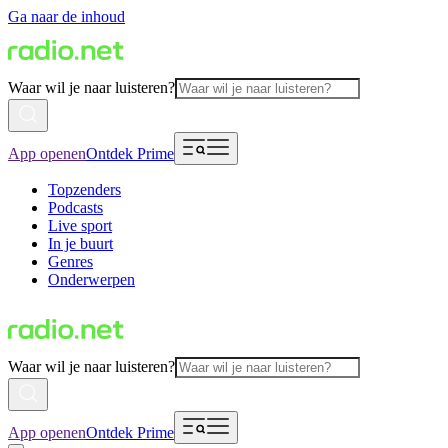
Ga naar de inhoud
Waar wil je naar luisteren?
App openen
Ontdek Prime
Topzenders
Podcasts
Live sport
In je buurt
Genres
Onderwerpen
Waar wil je naar luisteren?
App openen
Ontdek Prime