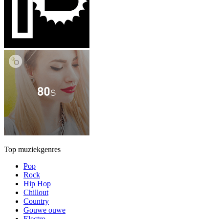
Top muziekgenres
Pop
Rock
Hip Hop
Chillout
Country
Gouwe ouwe
Electro