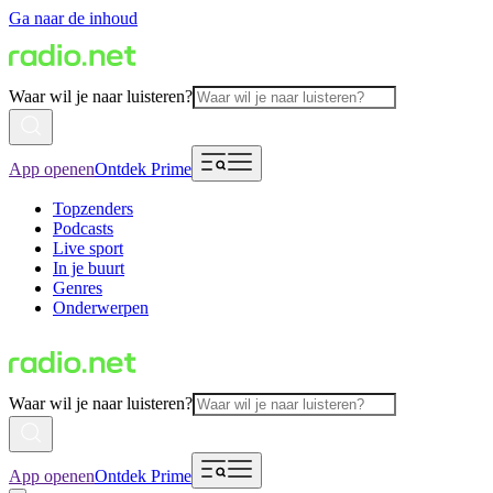
Ga naar de inhoud
Waar wil je naar luisteren?
App openen
Ontdek Prime
Topzenders
Podcasts
Live sport
In je buurt
Genres
Onderwerpen
Waar wil je naar luisteren?
App openen
Ontdek Prime