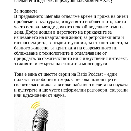
Гледай епизода тук: https://youtu.be/3hJi9PnAXaQ
За подкаста:
В предаването inter alia отделяме време и грижа на онези
проблеми за културата, изкуството и обществото, които
често остават между другото покрай водещите теми на
деня. Добре дошли в царството на приказките за
изчезването на кварталния живот, за ретроспекцията и
интроспекцията, за първите утопии, за странстването, за
бавното живеене, за критиката на съвременното ни
сближаване с технологиите и отдалечаване от
природата, за съжителството ни с изкуствения интелект,
за живота и смъртта на езиците и много други.
Това е една от шестте серии на Ratio Podcast – един
подкаст за любопитни хора. С негова помощ ще си
сверите часовника за всичко най-ново в света на науката
и културата и ще чуете неформални разговори, свързани
или вдъхновени от наука.