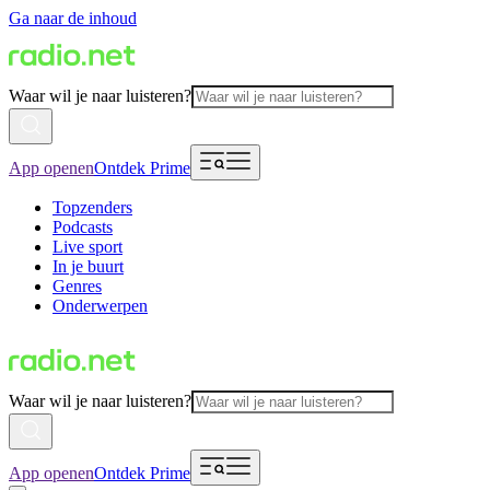
Ga naar de inhoud
Waar wil je naar luisteren?
App openen
Ontdek Prime
Topzenders
Podcasts
Live sport
In je buurt
Genres
Onderwerpen
Waar wil je naar luisteren?
App openen
Ontdek Prime