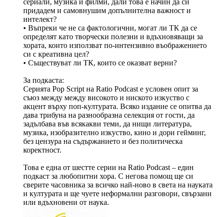
сериали, музика и филми, дали това е начин да си
придадем и самовнушим допълнителна важност и
интелект?
• Въпреки че не са фактологични, могат ли ТК да се
определят като творчески полезни и вдъхновяващи за
хората, които използват по-интензивно въображението
си с креативна цел?
• Съществуват ли ТК, които се оказват верни?
За подкаста:
Серията Pop Script на Ratio Podcast e условен опит за
съюз между между високото и ниското изкуство c
акцент върху поп-културата. Всяко издание се опитва да
дава трибуна на разнообразна селекция от гости, да
задълбава във всякакви теми, да нищи литература,
музика, изобразително изкуство, кино и дори гейминг,
без цензура на съдържанието и без политическа
коректност.
Това е една от шестте серии на Ratio Podcast – един
подкаст за любопитни хора. С негова помощ ще си
сверите часовника за всичко най-ново в света на науката
и културата и ще чуете неформални разговори, свързани
или вдъхновени от наука.