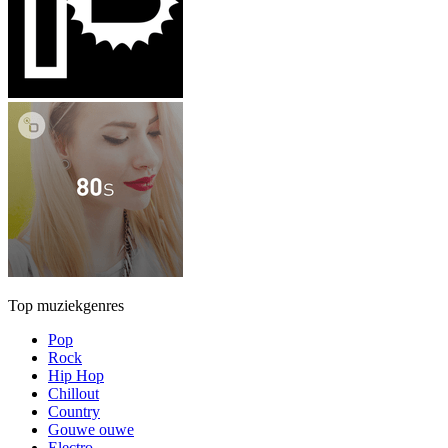
Top muziekgenres
Pop
Rock
Hip Hop
Chillout
Country
Gouwe ouwe
Electro