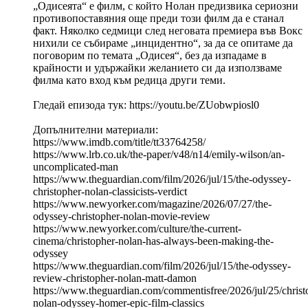
„Одисеята“ е филм, с който Нолан предизвика сериозни
противопоставяния още преди този филм да е станал
факт. Няколко седмици след неговата премиера във Вокс
нихили се събираме „инцидентно“, за да се опитаме да
поговорим по темата „Одисея“, без да изпадаме в
крайности и удържайки желанието си да използваме
филма като вход към редица други теми.
Гледай епизода тук: https://youtu.be/ZUobwpiosl0
Допълнителни материали:
https://www.imdb.com/title/tt33764258/
https://www.lrb.co.uk/the-paper/v48/n14/emily-wilson/an-
uncomplicated-man
https://www.theguardian.com/film/2026/jul/15/the-odyssey-
christopher-nolan-classicists-verdict
https://www.newyorker.com/magazine/2026/07/27/the-
odyssey-christopher-nolan-movie-review
https://www.newyorker.com/culture/the-current-
cinema/christopher-nolan-has-always-been-making-the-
odyssey
https://www.theguardian.com/film/2026/jul/15/the-odyssey-
review-christopher-nolan-matt-damon
https://www.theguardian.com/commentisfree/2026/jul/25/christ
nolan-odyssey-homer-epic-film-classics