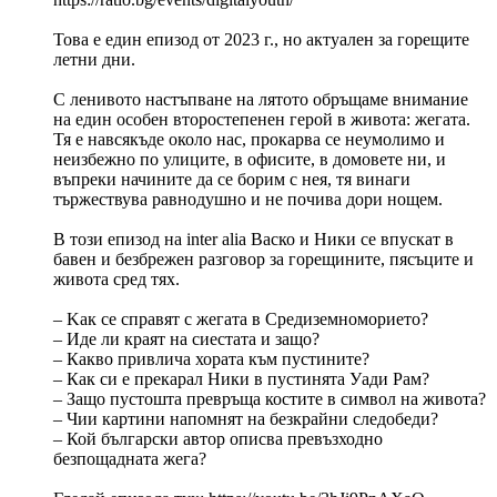
Това е един епизод от 2023 г., но актуален за горещите
летни дни.
С ленивото настъпване на лятото обръщаме внимание
на един особен второстепенен герой в живота: жегата.
Тя е навсякъде около нас, прокарва се неумолимо и
неизбежно по улиците, в офисите, в домовете ни, и
въпреки начините да се борим с нея, тя винаги
тържествува равнодушно и не почива дори нощем.
В този епизод на inter alia Васко и Ники се впускат в
бавен и безбрежен разговор за горещините, пясъците и
живота сред тях.
– Kак се справят с жегата в Средиземноморието?
– Иде ли краят на сиестата и защо?
– Какво привлича хората към пустините?
– Как си е прекарал Ники в пустинята Уади Рам?
– Защо пустошта превръща костите в символ на живота?
– Чии картини напомнят на безкрайни следобеди?
– Кой български автор описва превъзходно
безпощадната жега?