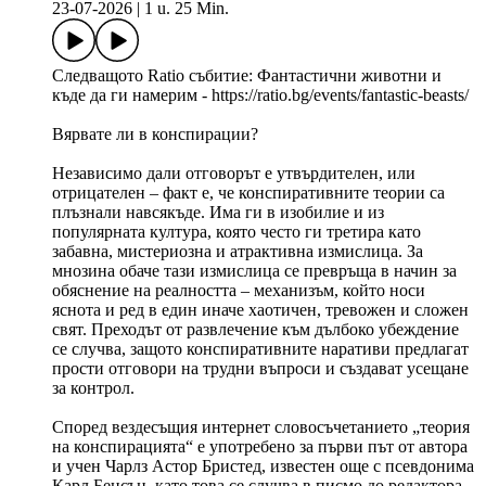
23-07-2026
|
1 u. 25 Min.
Следващото Ratio събитие: Фантастични животни и
къде да ги намерим - https://ratio.bg/events/fantastic-beasts/
Вярвате ли в конспирации?
Независимо дали отговорът е утвърдителен, или
отрицателен – факт е, че конспиративните теории са
плъзнали навсякъде. Има ги в изобилие и из
популярната култура, която често ги третира като
забавна, мистериозна и атрактивна измислица. За
мнозина обаче тази измислица се превръща в начин за
обяснение на реалността – механизъм, който носи
яснота и ред в един иначе хаотичен, тревожен и сложен
свят. Преходът от развлечение към дълбоко убеждение
се случва, защото конспиративните наративи предлагат
прости отговори на трудни въпроси и създават усещане
за контрол.
Според вездесъщия интернет словосъчетанието „теория
на конспирацията“ е употребено за първи път от автора
и учен Чарлз Астор Бристед, известен още с псевдонима
Карл Бенсън, като това се случва в писмо до редактора