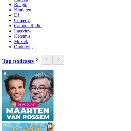
Religie
Kinderen
DJ
Comedy
Campus Radio
Interview
Kerstmis
Muziek
Onderwijs
Top podcasts