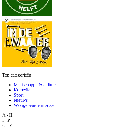
Top categorieën
Maatschappij & cultuur
Komedie
Sport
Nieuws
Waargebeurde misdaad
A - H
I - P
Q - Z