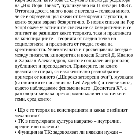
на „Ню Йорк Таймс“, публикувано на 11 януари 1863 г.
Оттогава досега много вода е изтекла – толкова много,
че се е образувал цял океан от безобразни глупости, в
които хората вярват безкритично. В новия епизод на Pop
Script обаче участниците съвсем не са безкритични и се
опитват да разнищят както теорията, така и практиката
на конспирациите – теорията от гледна точка на
социологията, а практиката от гледна точка на
креативността. Увлекателната и просвещаваща беседа е
между писателя, кинокритик и водещ Благой Д. Иванов
и Харалан Александров, който е социален антрополог,
публицист и преподавател. Примерите, на които
двамата се спират, са изключително разнообразни –
примери от киното („Широко затворени очи“), музиката
(сатанинските послания на Led Zeppelin) и телевизията,
където наблюдаваме феномени като „Досиетата Х“, а
разговорът минава през огромно количество точки и
теми, сред които:
• Що е то теория на конспирацията и какъв е нейният
механизъм?
• ТК в популярната култура накратко – неутрални,
вредни или полезни?
• Функция на ТК: задоволяват ли някакви нужди –