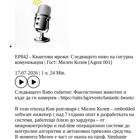
EP842 - Квантови мрежи: Следващото ниво на сигурна
комуникация | Гост: Милен Колев [Agent 001]
17-07-2026
|
1 u. 24 Min.
Следващото Ratio събитие: Фантастични животни и
къде да ги намерим - https://ratio.bg/events/fantastic-beasts/
В този епизод Кив разговаря с Милен Колев – embedded
software инженер с над 7 години опит в разработката на
системи, работещи близо до хардуера – от
микроконтролери и real-time операционни системи до
контролни алгоритми и автономни превозни средства.
В момента Милен е част от екипа на проф. Stephanie