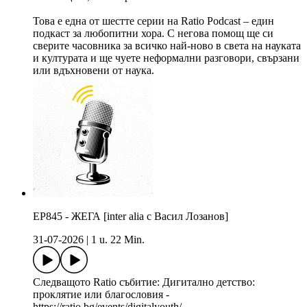
Това е една от шестте серии на Ratio Podcast – един
подкаст за любопитни хора. С негова помощ ще си
сверите часовника за всичко най-ново в света на науката
и културата и ще чуете неформални разговори, свързани
или вдъхновени от наука.
EP845 - ЖЕГА [inter alia с Васил Лозанов]
31-07-2026
|
1 u. 22 Min.
Следващото Ratio събитие: Дигитално детство:
проклятие или благословия -
https://ratio.bg/events/digitalyouth/