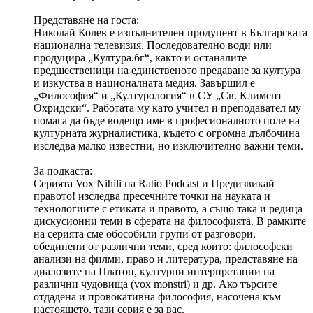
Представяне на госта:
Николай Колев е изпълнителен продуцент в Българската
национална телевизия. Последователно води или
продуцира „Култура.бг“, както и останалите
предшественици на единственото предаване за култура
и изкуства в националната медия. Завършил е
„Философия“ и „Културология“ в СУ „Св. Климент
Охридски“. Работата му като учител и преподавател му
помага да бъде водещо име в професионалното поле на
културната журналистика, където с огромна дълбочина
изследва малко известни, но изключително важни теми.
За подкаста:
Серията Vox Nihili на Ratio Podcast и Предизвикай
правото! изследва пресечните точки на науката и
технологиите с етиката и правото, а също така и редица
дискусионни теми в сферата на философията. В рамките
на серията сме обособили групи от разговори,
обединени от различни теми, сред които: философски
анализи на филми, право и литература, представяне на
диалозите на Платон, културни интерпретации на
различни чудовища (vox monstri) и др. Ако търсите
отдадена и провокативна философия, насочена към
настоящето, тази серия е за вас.