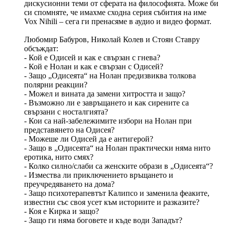
дискусионни теми от сферата на философията. Може би
си спомняте, че имахме сходна серия събития на име
Vox Nihili – сега ги пренасяме в аудио и видео формат.
Любомир Бабуров, Николай Колев и Стоян Ставру
обсъждат:
- Кой е Одисей и как е свързан с гнева?
- Кой е Нолан и как е свързан с Одисей?
- Защо „Одисеята“ на Нолан предизвиква толкова
полярни реакции?
- Можел и вината да замени хитростта и защо?
- Възможно ли е завръщането и как сирените са
свързани с носталгията?
- Кои са най-забележимите избори на Нолан при
представянето на Одисея?
- Можеше ли Одисей да е антигерой?
- Защо в „Одисеята“ на Нолан практически няма нито
еротика, нито смях?
- Колко силно/слаби са женските образи в „Одисеята“?
- Измества ли приключението връщането и
преучредяването на дома?
- Защо психотерапевтът Калипсо и заменила феаките,
известни със своя усет към историите и разказите?
- Коя е Кирка и защо?
- Защо ги няма боговете и къде води Западът?