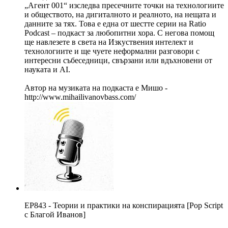
„Агент 001“ изследва пресечните точки на технологиите
и обществото, на дигиталното и реалното, на нещата и
данните за тях. Това е една от шестте серии на Ratio
Podcast – подкаст за любопитни хора. С негова помощ
ще навлезете в света на Изкуствения интелект и
технологиите и ще чуете неформални разговори с
интересни събеседници, свързани или вдъхновени от
науката и AI.
Автор на музиката на подкаста е Мишо -
http://www.mihailivanovbass.com/
EP843 - Теории и практики на конспирацията [Pop Script
c Благой Иванов]