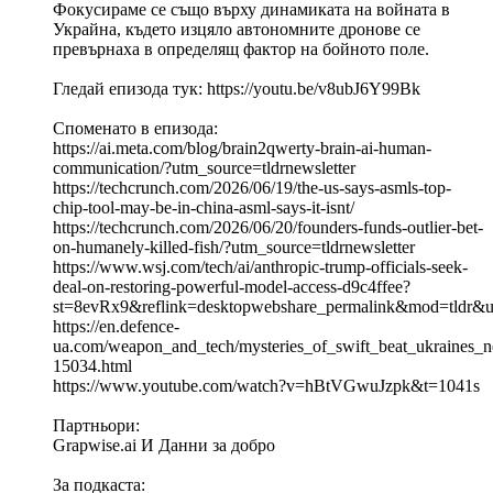
Фокусираме се също върху динамиката на войната в
Украйна, където изцяло автономните дронове се
превърнаха в определящ фактор на бойното поле.
Гледай епизода тук: https://youtu.be/v8ubJ6Y99Bk
Споменато в епизода:
https://ai.meta.com/blog/brain2qwerty-brain-ai-human-
communication/?utm_source=tldrnewsletter
https://techcrunch.com/2026/06/19/the-us-says-asmls-top-
chip-tool-may-be-in-china-asml-says-it-isnt/
https://techcrunch.com/2026/06/20/founders-funds-outlier-bet-
on-humanely-killed-fish/?utm_source=tldrnewsletter
https://www.wsj.com/tech/ai/anthropic-trump-officials-seek-
deal-on-restoring-powerful-model-access-d9c4ffee?
st=8evRx9&reflink=desktopwebshare_permalink&mod=tldr&ut
https://en.defence-
ua.com/weapon_and_tech/mysteries_of_swift_beat_ukraines_n
15034.html
https://www.youtube.com/watch?v=hBtVGwuJzpk&t=1041s
Партньори:
Grapwise.ai И Данни за добро
За подкаста: