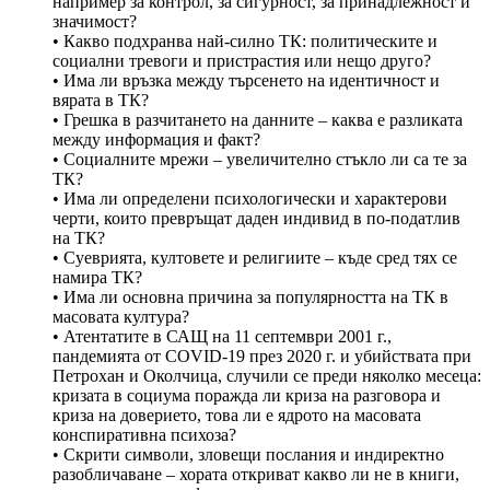
например за контрол, за сигурност, за принадлежност и
значимост?
• Какво подхранва най-силно ТК: политическите и
социални тревоги и пристрастия или нещо друго?
• Има ли връзка между търсенето на идентичност и
вярата в ТК?
• Грешка в разчитането на данните – каква е разликата
между информация и факт?
• Социалните мрежи – увеличително стъкло ли са те за
ТК?
• Има ли определени психологически и характерови
черти, които превръщат даден индивид в по-податлив
на ТК?
• Суеврията, култовете и религиите – къде сред тях се
намира ТК?
• Има ли основна причина за популярността на ТК в
масовата култура?
• Атентатите в САЩ на 11 септември 2001 г.,
пандемията от COVID-19 през 2020 г. и убийствата при
Петрохан и Околчица, случили се преди няколко месеца:
кризата в социума поражда ли криза на разговора и
криза на доверието, това ли е ядрото на масовата
конспиративна психоза?
• Скрити символи, зловещи послания и индиректно
разобличаване – хората откриват какво ли не в книги,