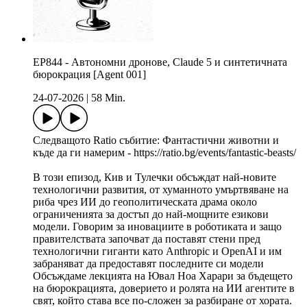
EP844 - Автономни дронове, Claude 5 и синтетичната
бюрокрация [Agent 001]
24-07-2026
|
58 Min.
Следващото Ratio събитие: Фантастични животни и
къде да ги намерим - https://ratio.bg/events/fantastic-beasts/
В този епизод, Кив и Тулечки обсъждат най-новите
технологични развития, от хуманното умъртвяване на
риба чрез ИИ до геополитическата драма около
ограниченията за достъп до най-мощните езикови
модели. Говорим за иновациите в роботиката и защо
правителствата започват да поставят стени пред
технологични гиганти като Anthropic и OpenAI и им
забраняват да предоставят последните си модели
Обсъждаме лекцията на Ювал Ноа Харари за бъдещето
на бюрокрацията, доверието и ролята на ИИ агентите в
свят, който става все по-сложен за разбиране от хората.