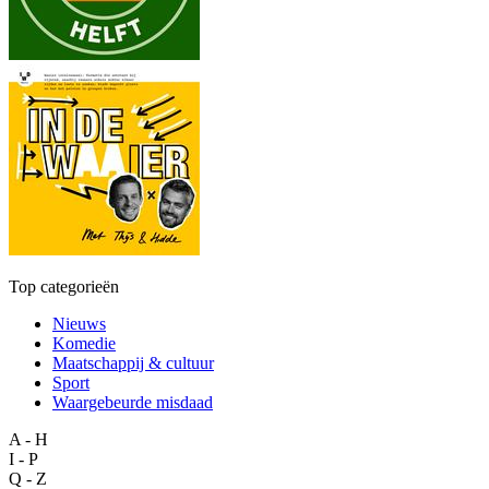
Top categorieën
Nieuws
Komedie
Maatschappij & cultuur
Sport
Waargebeurde misdaad
A - H
I - P
Q - Z