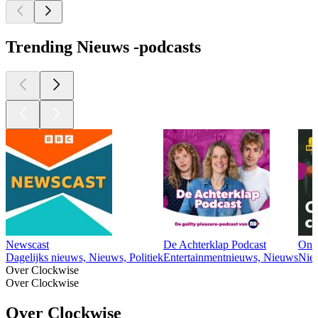
Trending Nieuws -podcasts
Newscast
De Achterklap Podcast
Ond
Dagelijks nieuws, Nieuws, Politiek
Entertainmentnieuws, Nieuws
Nie
Over Clockwise
Over Clockwise
Over Clockwise