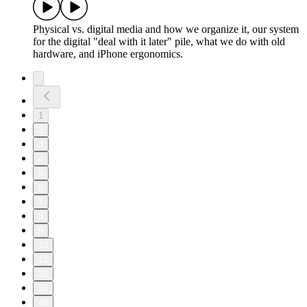
Physical vs. digital media and how we organize it, our system
for the digital "deal with it later" pile, what we do with old
hardware, and iPhone ergonomics.
1
2
3
4
5
6
7
8
9
10
11
20
30
40