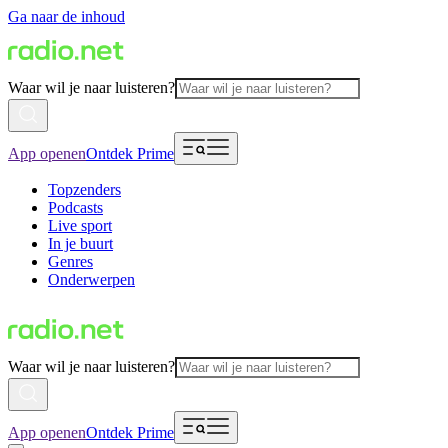
Ga naar de inhoud
Waar wil je naar luisteren?
App openen
Ontdek Prime
Topzenders
Podcasts
Live sport
In je buurt
Genres
Onderwerpen
Waar wil je naar luisteren?
App openen
Ontdek Prime