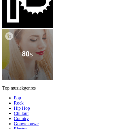
Top muziekgenres
Pop
Rock
Hip Hop
Chillout
Country
Gouwe ouwe
Electro