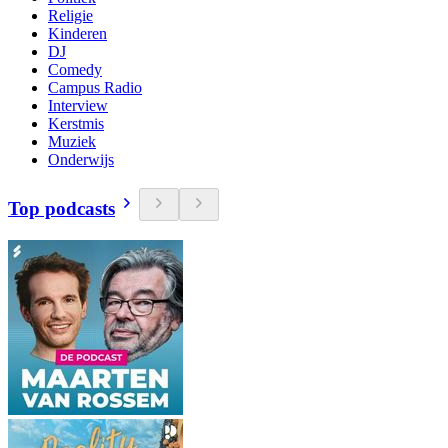
Religie
Kinderen
DJ
Comedy
Campus Radio
Interview
Kerstmis
Muziek
Onderwijs
Top podcasts