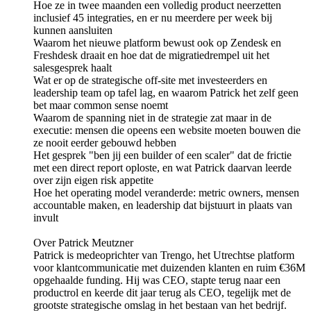
Hoe ze in twee maanden een volledig product neerzetten
inclusief 45 integraties, en er nu meerdere per week bij
kunnen aansluiten
Waarom het nieuwe platform bewust ook op Zendesk en
Freshdesk draait en hoe dat de migratiedrempel uit het
salesgesprek haalt
Wat er op de strategische off-site met investeerders en
leadership team op tafel lag, en waarom Patrick het zelf geen
bet maar common sense noemt
Waarom de spanning niet in de strategie zat maar in de
executie: mensen die opeens een website moeten bouwen die
ze nooit eerder gebouwd hebben
Het gesprek "ben jij een builder of een scaler" dat de frictie
met een direct report oploste, en wat Patrick daarvan leerde
over zijn eigen risk appetite
Hoe het operating model veranderde: metric owners, mensen
accountable maken, en leadership dat bijstuurt in plaats van
invult
Over Patrick Meutzner
Patrick is medeoprichter van Trengo, het Utrechtse platform
voor klantcommunicatie met duizenden klanten en ruim €36M
opgehaalde funding. Hij was CEO, stapte terug naar een
productrol en keerde dit jaar terug als CEO, tegelijk met de
grootste strategische omslag in het bestaan van het bedrijf.