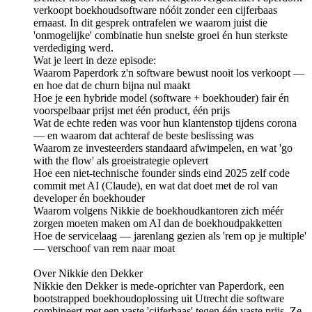
verkoopt boekhoudsoftware nóóit zonder een cijferbaas
ernaast. In dit gesprek ontrafelen we waarom juist die
'onmogelijke' combinatie hun snelste groei én hun sterkste
verdediging werd.
Wat je leert in deze episode:
Waarom Paperdork z'n software bewust nooit los verkoopt —
en hoe dat de churn bijna nul maakt
Hoe je een hybride model (software + boekhouder) fair én
voorspelbaar prijst met één product, één prijs
Wat de echte reden was voor hun klantenstop tijdens corona
— en waarom dat achteraf de beste beslissing was
Waarom ze investeerders standaard afwimpelen, en wat 'go
with the flow' als groeistrategie oplevert
Hoe een niet-technische founder sinds eind 2025 zelf code
commit met AI (Claude), en wat dat doet met de rol van
developer én boekhouder
Waarom volgens Nikkie de boekhoudkantoren zich méér
zorgen moeten maken om AI dan de boekhoudpakketten
Hoe de servicelaag — jarenlang gezien als 'rem op je multiple'
— verschoof van rem naar moat
Over Nikkie den Dekker
Nikkie den Dekker is mede-oprichter van Paperdork, een
bootstrapped boekhoudoplossing uit Utrecht die software
combineert met een vaste 'cijferbaas' tegen één vaste prijs. Ze