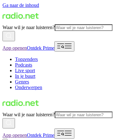
Ga naar de inhoud
Waar wil je naar luisteren?
App openen
Ontdek Prime
Topzenders
Podcasts
Live sport
In je buurt
Genres
Onderwerpen
Waar wil je naar luisteren?
App openen
Ontdek Prime