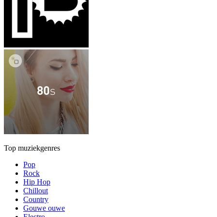
Top muziekgenres
Pop
Rock
Hip Hop
Chillout
Country
Gouwe ouwe
Electro