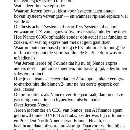
met een legacy system of record.
Wat je leert in deze episode:
Waarom Jeroen bewust kiest voor 'systeem laten praten'
boven 'systeem vervangen' — en wanneer rip-and-replace wel
valide is
De thesis achter 'systems of record' vs 'systems of action' —
en waarom UX van legacy software er straks minder toe doet
Hoe Nance €800k ophaalde zonder ooit actief naar funding te
zoeken, en wat hij expres niet met dat geld gaat doen
Waarom outcome-based pricing (FTE-inhuur als framing) de
mid-market opent die voor traditionele SaaS te duur was om
te bedienen
Wat Jeroen leerde bij Founda dat hij nu bij Nance expres
anders doet — juniors aannemen, fundraising-tijd, alles buiten
sales en product
Hoe je een team selecteert dat het AI-tempo aankan: een go-
to-market hire die binnen 24 uur na het eerste gesprek een
deal closed
De pre-mortem: als Nance over drie jaar faalt, dan omdat ze
gas terugnamen in een hyperdynamische markt
Over Jeroen Netten
Jeroen is founder en CEO van Nance, een AI finance agent
gebouwd binnen UNETI AI Labs. Eerder was hij co-founder
en President North America van Founda Health, een
healthcare data infrastructure-startup. Daarvoor werkte hij als