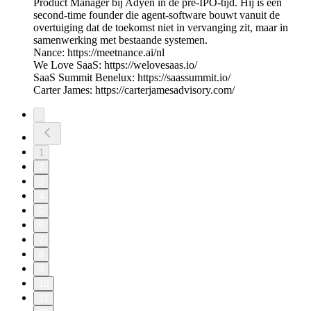
Product Manager bij Adyen in de pre-IPO-tijd. Hij is een
second-time founder die agent-software bouwt vanuit de
overtuiging dat de toekomst niet in vervanging zit, maar in
samenwerking met bestaande systemen.
Nance: https://meetnance.ai/nl
We Love SaaS: https://welovesaas.io/
SaaS Summit Benelux: https://saassummit.io/
Carter James: https://carterjamesadvisory.com/
1
2
3
4
5
6
7
8
9
10
11