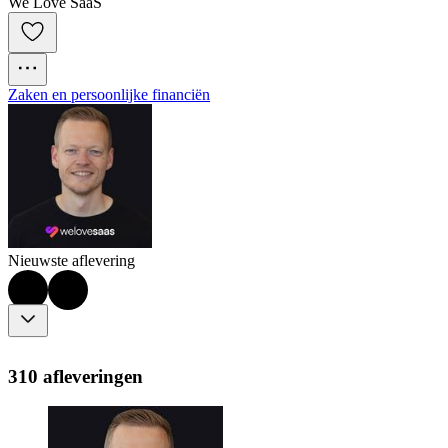
We Love SaaS
Zaken en persoonlijke financiën
Nieuwste aflevering
310 afleveringen