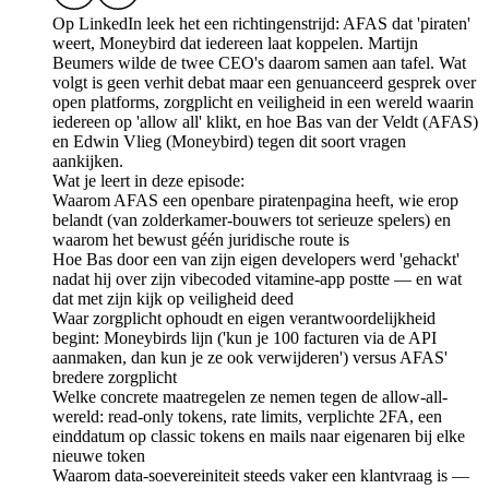
Op LinkedIn leek het een richtingenstrijd: AFAS dat 'piraten'
weert, Moneybird dat iedereen laat koppelen. Martijn
Beumers wilde de twee CEO's daarom samen aan tafel. Wat
volgt is geen verhit debat maar een genuanceerd gesprek over
open platforms, zorgplicht en veiligheid in een wereld waarin
iedereen op 'allow all' klikt, en hoe Bas van der Veldt (AFAS)
en Edwin Vlieg (Moneybird) tegen dit soort vragen
aankijken.
Wat je leert in deze episode:
Waarom AFAS een openbare piratenpagina heeft, wie erop
belandt (van zolderkamer-bouwers tot serieuze spelers) en
waarom het bewust géén juridische route is
Hoe Bas door een van zijn eigen developers werd 'gehackt'
nadat hij over zijn vibecoded vitamine-app postte — en wat
dat met zijn kijk op veiligheid deed
Waar zorgplicht ophoudt en eigen verantwoordelijkheid
begint: Moneybirds lijn ('kun je 100 facturen via de API
aanmaken, dan kun je ze ook verwijderen') versus AFAS'
bredere zorgplicht
Welke concrete maatregelen ze nemen tegen de allow-all-
wereld: read-only tokens, rate limits, verplichte 2FA, een
einddatum op classic tokens en mails naar eigenaren bij elke
nieuwe token
Waarom data-soevereiniteit steeds vaker een klantvraag is —