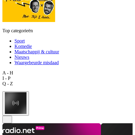
Top categorieën
Sport
Komedie
Maatschappij & cultuur
Nieuws
Waargebeurde misdaad
A - H
I - P
Q - Z