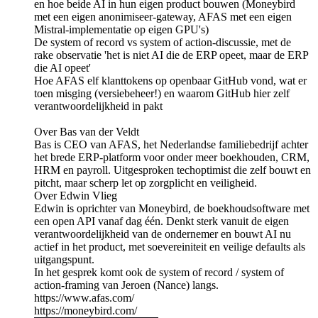
en hoe beide AI in hun eigen product bouwen (Moneybird
met een eigen anonimiseer-gateway, AFAS met een eigen
Mistral-implementatie op eigen GPU's)
De system of record vs system of action-discussie, met de
rake observatie 'het is niet AI die de ERP opeet, maar de ERP
die AI opeet'
Hoe AFAS elf klanttokens op openbaar GitHub vond, wat er
toen misging (versiebeheer!) en waarom GitHub hier zelf
verantwoordelijkheid in pakt
Over Bas van der Veldt
Bas is CEO van AFAS, het Nederlandse familiebedrijf achter
het brede ERP-platform voor onder meer boekhouden, CRM,
HRM en payroll. Uitgesproken techoptimist die zelf bouwt en
pitcht, maar scherp let op zorgplicht en veiligheid.
Over Edwin Vlieg
Edwin is oprichter van Moneybird, de boekhoudsoftware met
een open API vanaf dag één. Denkt sterk vanuit de eigen
verantwoordelijkheid van de ondernemer en bouwt AI nu
actief in het product, met soevereiniteit en veilige defaults als
uitgangspunt.
In het gesprek komt ook de system of record / system of
action-framing van Jeroen (Nance) langs.
https://www.afas.com/
https://moneybird.com/