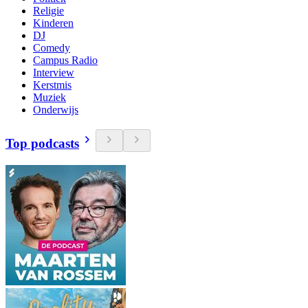
Religie
Kinderen
DJ
Comedy
Campus Radio
Interview
Kerstmis
Muziek
Onderwijs
Top podcasts