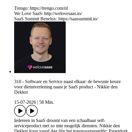
Trengo: https://trengo.com/nl
We Love SaaS: http://welovesaas.io/
SaaS Summit Benelux: https://saassummit.io/
310 - Software en Service naast elkaar: de bewuste keuze
voor dienstverlening naast je SaaS product - Nikkie den
Dekker
15-07-2026
|
58 Min.
Iedereen in SaaS droomt van een schaalbaar self-
serviceproduct met zo min mogelijk diensten. Nikkie den
Dekker koos vanaf dag één het tegenovergestelde: Paperdork