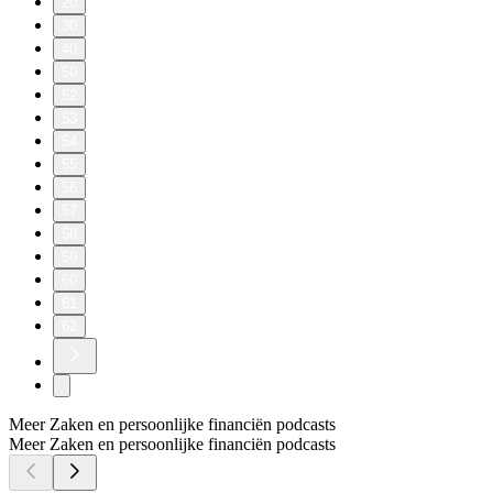
20
30
40
50
52
53
54
55
56
57
58
59
60
61
62
Meer Zaken en persoonlijke financiën podcasts
Meer Zaken en persoonlijke financiën podcasts