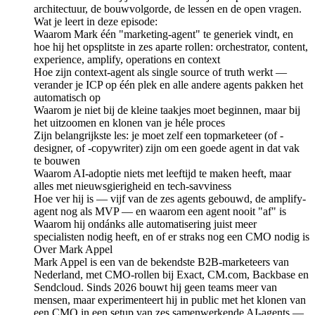
architectuur, de bouwvolgorde, de lessen en de open vragen.
Wat je leert in deze episode:
Waarom Mark één "marketing-agent" te generiek vindt, en
hoe hij het opsplitste in zes aparte rollen: orchestrator, content,
experience, amplify, operations en context
Hoe zijn context-agent als single source of truth werkt —
verander je ICP op één plek en alle andere agents pakken het
automatisch op
Waarom je niet bij de kleine taakjes moet beginnen, maar bij
het uitzoomen en klonen van je héle proces
Zijn belangrijkste les: je moet zelf een topmarketeer (of -
designer, of -copywriter) zijn om een goede agent in dat vak
te bouwen
Waarom AI-adoptie niets met leeftijd te maken heeft, maar
alles met nieuwsgierigheid en tech-savviness
Hoe ver hij is — vijf van de zes agents gebouwd, de amplify-
agent nog als MVP — en waarom een agent nooit "af" is
Waarom hij ondánks alle automatisering juist meer
specialisten nodig heeft, en of er straks nog een CMO nodig is
Over Mark Appel
Mark Appel is een van de bekendste B2B-marketeers van
Nederland, met CMO-rollen bij Exact, CM.com, Backbase en
Sendcloud. Sinds 2026 bouwt hij geen teams meer van
mensen, maar experimenteert hij in public met het klonen van
een CMO in een setup van zes samenwerkende AI-agents —