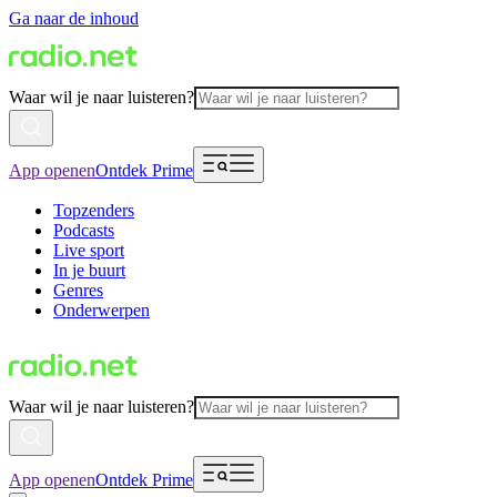
Ga naar de inhoud
Waar wil je naar luisteren?
App openen
Ontdek Prime
Topzenders
Podcasts
Live sport
In je buurt
Genres
Onderwerpen
Waar wil je naar luisteren?
App openen
Ontdek Prime