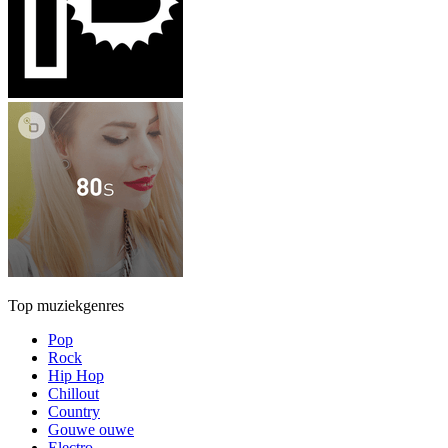
Top muziekgenres
Pop
Rock
Hip Hop
Chillout
Country
Gouwe ouwe
Electro