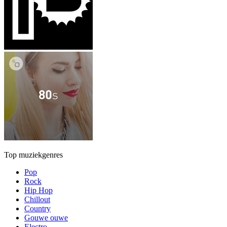
Top muziekgenres
Pop
Rock
Hip Hop
Chillout
Country
Gouwe ouwe
Electro