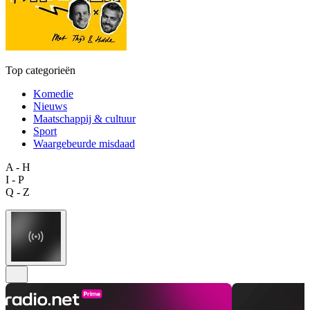
Top categorieën
Komedie
Nieuws
Maatschappij & cultuur
Sport
Waargebeurde misdaad
A - H
I - P
Q - Z