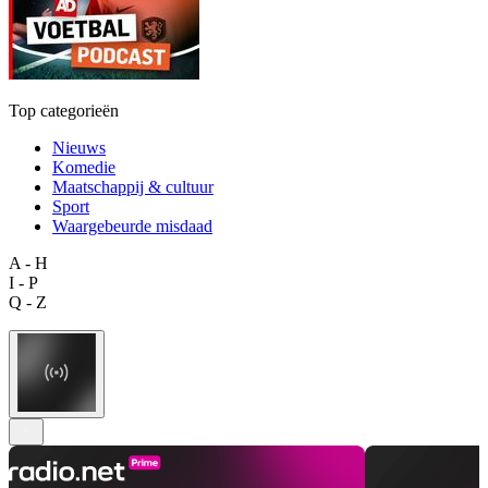
Top categorieën
Nieuws
Komedie
Maatschappij & cultuur
Sport
Waargebeurde misdaad
A - H
I - P
Q - Z