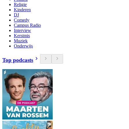
Religie
Kinderen
DJ
Comedy
Campus Radio
Interview
Kerstmis
Muziek
Onderwijs
Top podcasts