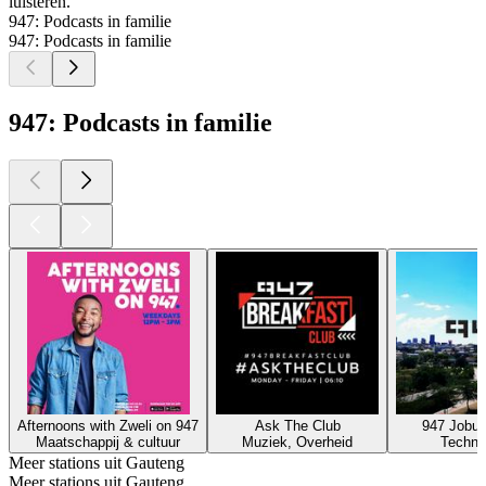
luisteren.
947: Podcasts in familie
947: Podcasts in familie
947: Podcasts in familie
Afternoons with Zweli on 947
Ask The Club
947 Jobu
Maatschappij & cultuur
Muziek, Overheid
Techno
Meer stations uit Gauteng
Meer stations uit Gauteng