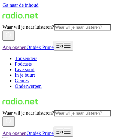
Ga naar de inhoud
Waar wil je naar luisteren?
App openen
Ontdek Prime
Topzenders
Podcasts
Live sport
In je buurt
Genres
Onderwerpen
Waar wil je naar luisteren?
App openen
Ontdek Prime