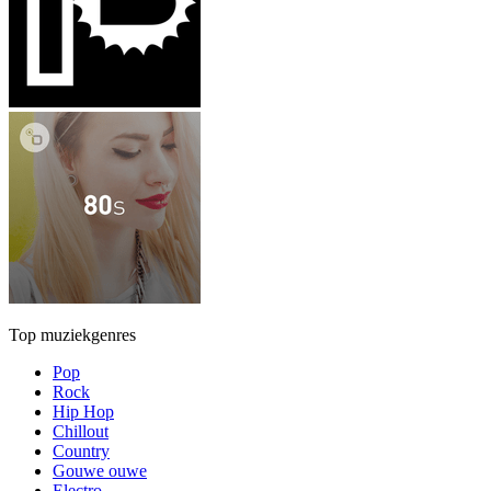
Top muziekgenres
Pop
Rock
Hip Hop
Chillout
Country
Gouwe ouwe
Electro