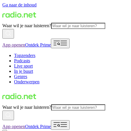
Ga naar de inhoud
Waar wil je naar luisteren?
App openen
Ontdek Prime
Topzenders
Podcasts
Live sport
In je buurt
Genres
Onderwerpen
Waar wil je naar luisteren?
App openen
Ontdek Prime