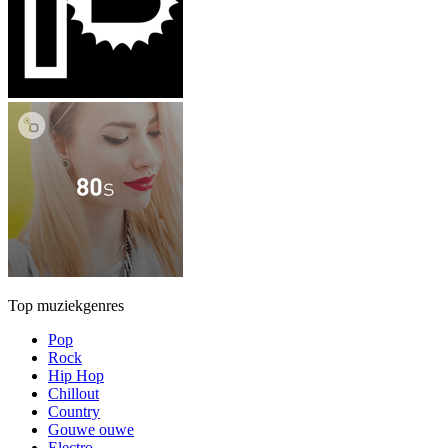
Top muziekgenres
Pop
Rock
Hip Hop
Chillout
Country
Gouwe ouwe
Electro