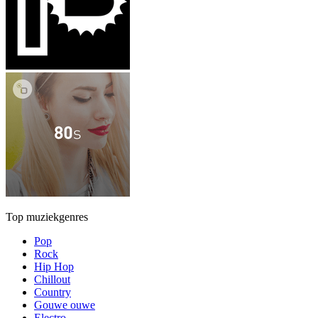
Top muziekgenres
Pop
Rock
Hip Hop
Chillout
Country
Gouwe ouwe
Electro