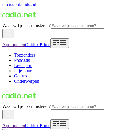
Ga naar de inhoud
Waar wil je naar luisteren?
App openen
Ontdek Prime
Topzenders
Podcasts
Live sport
In je buurt
Genres
Onderwerpen
Waar wil je naar luisteren?
App openen
Ontdek Prime