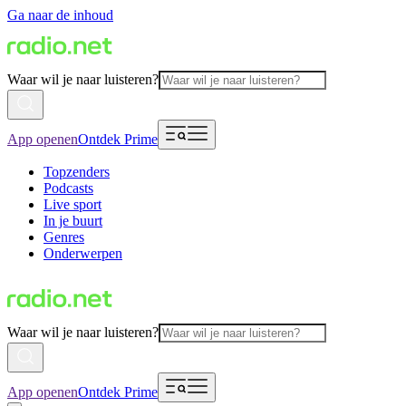
Ga naar de inhoud
Waar wil je naar luisteren?
App openen
Ontdek Prime
Topzenders
Podcasts
Live sport
In je buurt
Genres
Onderwerpen
Waar wil je naar luisteren?
App openen
Ontdek Prime