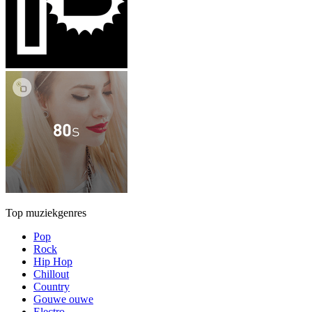
Top muziekgenres
Pop
Rock
Hip Hop
Chillout
Country
Gouwe ouwe
Electro