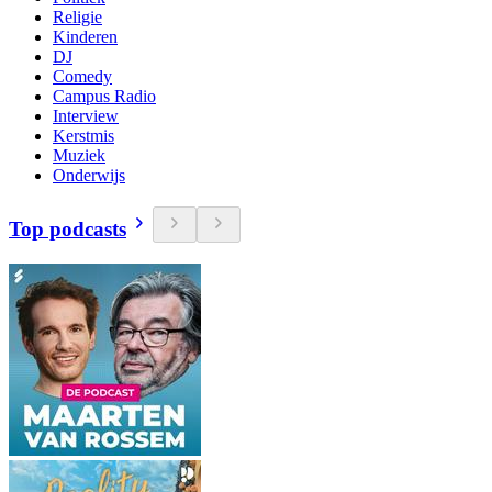
Religie
Kinderen
DJ
Comedy
Campus Radio
Interview
Kerstmis
Muziek
Onderwijs
Top podcasts