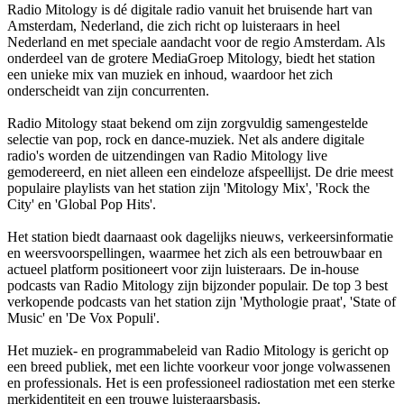
Radio Mitology is dé digitale radio vanuit het bruisende hart van
Amsterdam, Nederland, die zich richt op luisteraars in heel
Nederland en met speciale aandacht voor de regio Amsterdam. Als
onderdeel van de grotere MediaGroep Mitology, biedt het station
een unieke mix van muziek en inhoud, waardoor het zich
onderscheidt van zijn concurrenten.
Radio Mitology staat bekend om zijn zorgvuldig samengestelde
selectie van pop, rock en dance-muziek. Net als andere digitale
radio's worden de uitzendingen van Radio Mitology live
gemodereerd, en niet alleen een eindeloze afspeellijst. De drie meest
populaire playlists van het station zijn 'Mitology Mix', 'Rock the
City' en 'Global Pop Hits'.
Het station biedt daarnaast ook dagelijks nieuws, verkeersinformatie
en weersvoorspellingen, waarmee het zich als een betrouwbaar en
actueel platform positioneert voor zijn luisteraars. De in-house
podcasts van Radio Mitology zijn bijzonder populair. De top 3 best
verkopende podcasts van het station zijn 'Mythologie praat', 'State of
Music' en 'De Vox Populi'.
Het muziek- en programmabeleid van Radio Mitology is gericht op
een breed publiek, met een lichte voorkeur voor jonge volwassenen
en professionals. Het is een professioneel radiostation met een sterke
merkidentiteit en een trouwe luisteraarsbasis.