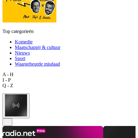
Top categorieën
Komedie
Maatschappij & cultuur
Nieuws
Sport
Waargebeurde misdaad
A - H
I - P
Q - Z