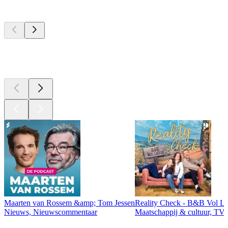
Top
podcasts
Top
podcasts
Top
podcasts
Maarten van Rossem &amp; Tom Jessen
Reality Check - B&B Vol Li
Nieuws, Nieuwscommentaar
Maatschappij & cultuur, TV 