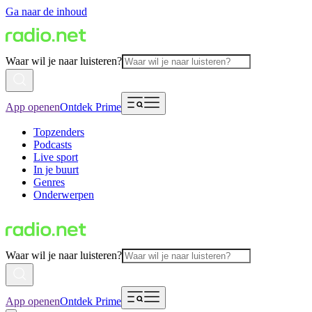
Ga naar de inhoud
Waar wil je naar luisteren?
App openen
Ontdek Prime
Topzenders
Podcasts
Live sport
In je buurt
Genres
Onderwerpen
Waar wil je naar luisteren?
App openen
Ontdek Prime