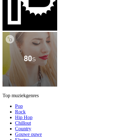
Top muziekgenres
Pop
Rock
Hip Hop
Chillout
Country
Gouwe ouwe
Electro