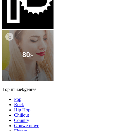
Top muziekgenres
Pop
Rock
Hip Hop
Chillout
Country
Gouwe ouwe
Electro