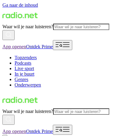
Ga naar de inhoud
Waar wil je naar luisteren?
App openen
Ontdek Prime
Topzenders
Podcasts
Live sport
In je buurt
Genres
Onderwerpen
Waar wil je naar luisteren?
App openen
Ontdek Prime