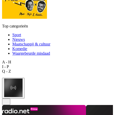
Top categorieën
Sport
Nieuws
Maatschappij & cultuur
Komedie
Waargebeurde misdaad
A - H
I - P
Q - Z