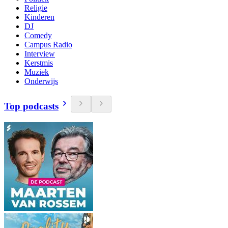
Religie
Kinderen
DJ
Comedy
Campus Radio
Interview
Kerstmis
Muziek
Onderwijs
Top podcasts