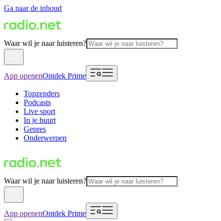
Ga naar de inhoud
Waar wil je naar luisteren?
App openen
Ontdek Prime
Topzenders
Podcasts
Live sport
In je buurt
Genres
Onderwerpen
Waar wil je naar luisteren?
App openen
Ontdek Prime