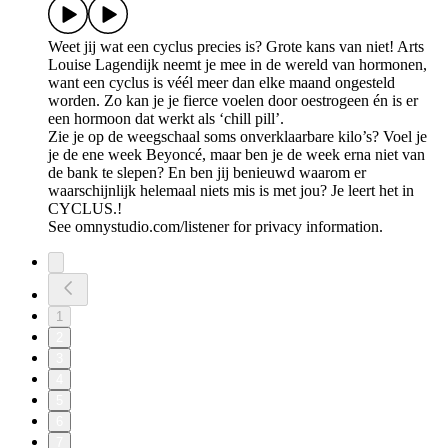
Weet jij wat een cyclus precies is? Grote kans van niet! Arts
Louise Lagendijk neemt je mee in de wereld van hormonen,
want een cyclus is véél meer dan elke maand ongesteld
worden. Zo kan je je fierce voelen door oestrogeen én is er
een hormoon dat werkt als ‘chill pill’.
Zie je op de weegschaal soms onverklaarbare kilo’s? Voel je
je de ene week Beyoncé, maar ben je de week erna niet van
de bank te slepen? En ben jij benieuwd waarom er
waarschijnlijk helemaal niets mis is met jou? Je leert het in
CYCLUS.!
See omnystudio.com/listener for privacy information.
1
2
3
4
5
6
7