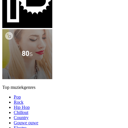
Top muziekgenres
Pop
Rock
Hip Hop
Chillout
Country
Gouwe ouwe
Electro