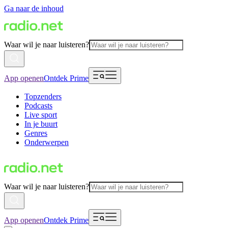
Ga naar de inhoud
Waar wil je naar luisteren?
App openen
Ontdek Prime
Topzenders
Podcasts
Live sport
In je buurt
Genres
Onderwerpen
Waar wil je naar luisteren?
App openen
Ontdek Prime