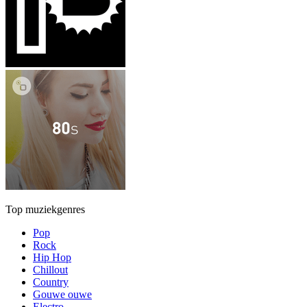
Top muziekgenres
Pop
Rock
Hip Hop
Chillout
Country
Gouwe ouwe
Electro