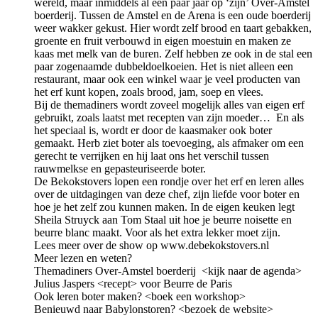
wereld, maar inmiddels al een paar jaar op ‘zijn’ Over-Amstel
boerderij. Tussen de Amstel en de Arena is een oude boerderij
weer wakker gekust. Hier wordt zelf brood en taart gebakken,
groente en fruit verbouwd in eigen moestuin en maken ze
kaas met melk van de buren. Zelf hebben ze ook in de stal een
paar zogenaamde dubbeldoelkoeien. Het is niet alleen een
restaurant, maar ook een winkel waar je veel producten van
het erf kunt kopen, zoals brood, jam, soep en vlees.
Bij de themadiners wordt zoveel mogelijk alles van eigen erf
gebruikt, zoals laatst met recepten van zijn moeder… En als
het speciaal is, wordt er door de kaasmaker ook boter
gemaakt. Herb ziet boter als toevoeging, als afmaker om een
gerecht te verrijken en hij laat ons het verschil tussen
rauwmelkse en gepasteuriseerde boter.
De Bekokstovers lopen een rondje over het erf en leren alles
over de uitdagingen van deze chef, zijn liefde voor boter en
hoe je het zelf zou kunnen maken. In de eigen keuken legt
Sheila Struyck aan Tom Staal uit hoe je beurre noisette en
beurre blanc maakt. Voor als het extra lekker moet zijn.
Lees meer over de show op www.debekokstovers.nl
Meer lezen en weten?
Themadiners Over-Amstel boerderij <kijk naar de agenda>
Julius Jaspers <recept> voor Beurre de Paris
Ook leren boter maken? <boek een workshop>
Benieuwd naar Babylonstoren? <bezoek de website>