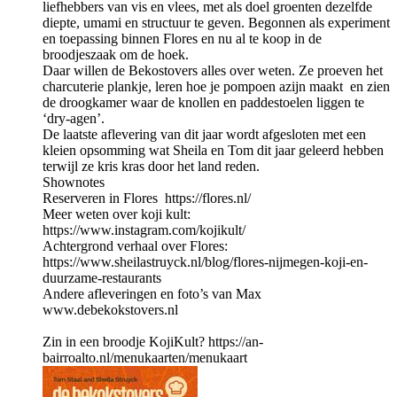
liefhebbers van vis en vlees, met als doel groenten dezelfde
diepte, umami en structuur te geven. Begonnen als experiment
en toepassing binnen Flores en nu al te koop in de
broodjeszaak om de hoek.
Daar willen de Bekostovers alles over weten. Ze proeven het
charcuterie plankje, leren hoe je pompoen azijn maakt en zien
de droogkamer waar de knollen en paddestoelen liggen te
‘dry-agen’.
De laatste aflevering van dit jaar wordt afgesloten met een
kleien opsomming wat Sheila en Tom dit jaar geleerd hebben
terwijl ze kris kras door het land reden.
Shownotes
Reserveren in Flores https://flores.nl/
Meer weten over koji kult:
https://www.instagram.com/kojikult/
Achtergrond verhaal over Flores:
https://www.sheilastruyck.nl/blog/flores-nijmegen-koji-en-
duurzame-restaurants
Andere afleveringen en foto’s van Max
www.debekokstovers.nl
Zin in een broodje KojiKult? https://an-
bairroalto.nl/menukaarten/menukaart