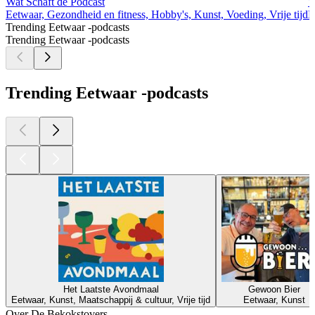
Wat Schaft de Podcast
W
Eetwaar, Gezondheid en fitness, Hobby's, Kunst, Voeding, Vrije tijd
E
Trending Eetwaar -podcasts
Trending Eetwaar -podcasts
Trending Eetwaar -podcasts
Het Laatste Avondmaal
Gewoon Bier
Eetwaar, Kunst, Maatschappij & cultuur, Vrije tijd
Eetwaar, Kunst
Over De Bekokstovers