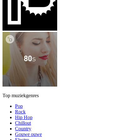
Top muziekgenres
Pop
Rock
Hip Hop
Chillout
Country
Gouwe ouwe
Electro