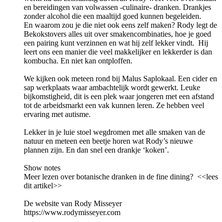
en bereidingen van volwassen -culinaire- dranken. Drankjes
zonder alcohol die een maaltijd goed kunnen begeleiden.
En waarom zou je die niet ook eens zelf maken? Rody legt de
Bekokstovers alles uit over smakencombinaties, hoe je goed
een pairing kunt verzinnen en wat hij zelf lekker vindt. Hij
leert ons een manier die veel makkelijker en lekkerder is dan
kombucha. En niet kan ontploffen.
We kijken ook meteen rond bij Malus Saplokaal. Een cider en
sap werkplaats waar ambachtelijk wordt gewerkt. Leuke
bijkomstigheid, dit is een plek waar jongeren met een afstand
tot de arbeidsmarkt een vak kunnen leren. Ze hebben veel
ervaring met autisme.
Lekker in je luie stoel wegdromen met alle smaken van de
natuur en meteen een beetje horen wat Rody’s nieuwe
plannen zijn. En dan snel een drankje ‘koken’.
Show notes
Meer lezen over botanische dranken in de fine dining? <<lees
dit artikel>>
De website van Rody Misseyer
https://www.rodymisseyer.com