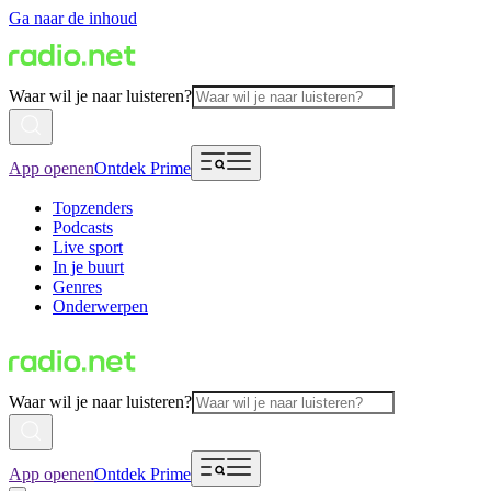
Ga naar de inhoud
Waar wil je naar luisteren?
App openen
Ontdek Prime
Topzenders
Podcasts
Live sport
In je buurt
Genres
Onderwerpen
Waar wil je naar luisteren?
App openen
Ontdek Prime