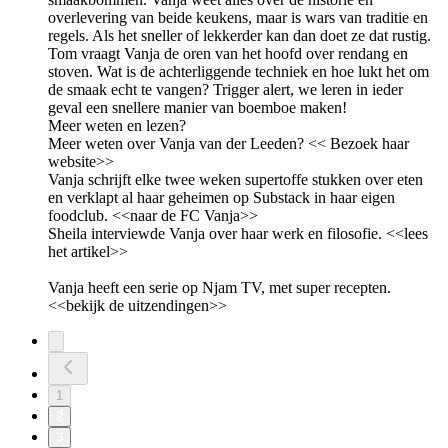
overlevering van beide keukens, maar is wars van traditie en
regels. Als het sneller of lekkerder kan dan doet ze dat rustig.
Tom vraagt Vanja de oren van het hoofd over rendang en
stoven. Wat is de achterliggende techniek en hoe lukt het om
de smaak echt te vangen? Trigger alert, we leren in ieder
geval een snellere manier van boemboe maken!
Meer weten en lezen?
Meer weten over Vanja van der Leeden? << Bezoek haar
website>>
Vanja schrijft elke twee weken supertoffe stukken over eten
en verklapt al haar geheimen op Substack in haar eigen
foodclub. <<naar de FC Vanja>>
Sheila interviewde Vanja over haar werk en filosofie. <<lees
het artikel>>
Vanja heeft een serie op Njam TV, met super recepten.
<<bekijk de uitzendingen>>
1
2
3