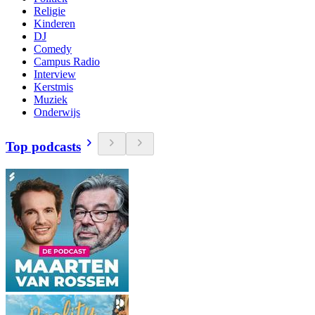
Religie
Kinderen
DJ
Comedy
Campus Radio
Interview
Kerstmis
Muziek
Onderwijs
Top podcasts