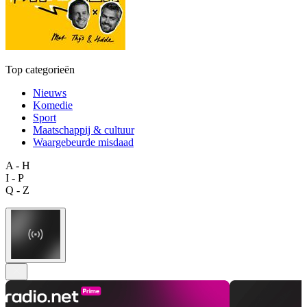
Top categorieën
Nieuws
Komedie
Sport
Maatschappij & cultuur
Waargebeurde misdaad
A - H
I - P
Q - Z