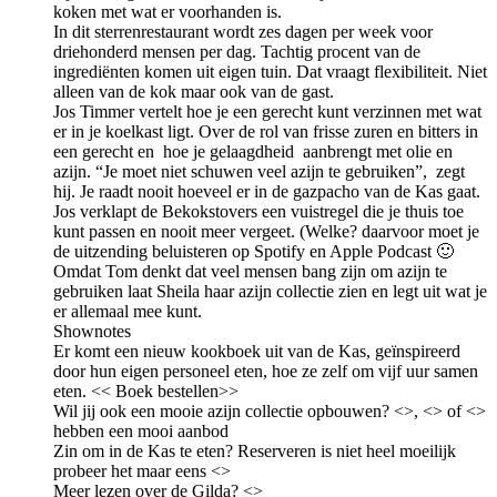
koken met wat er voorhanden is.
In dit sterrenrestaurant wordt zes dagen per week voor
driehonderd mensen per dag. Tachtig procent van de
ingrediënten komen uit eigen tuin. Dat vraagt flexibiliteit. Niet
alleen van de kok maar ook van de gast.
Jos Timmer vertelt hoe je een gerecht kunt verzinnen met wat
er in je koelkast ligt. Over de rol van frisse zuren en bitters in
een gerecht en hoe je gelaagdheid aanbrengt met olie en
azijn. “Je moet niet schuwen veel azijn te gebruiken”, zegt
hij. Je raadt nooit hoeveel er in de gazpacho van de Kas gaat.
Jos verklapt de Bekokstovers een vuistregel die je thuis toe
kunt passen en nooit meer vergeet. (Welke? daarvoor moet je
de uitzending beluisteren op Spotify en Apple Podcast 🙂
Omdat Tom denkt dat veel mensen bang zijn om azijn te
gebruiken laat Sheila haar azijn collectie zien en legt uit wat je
er allemaal mee kunt.
Shownotes
Er komt een nieuw kookboek uit van de Kas, geïnspireerd
door hun eigen personeel eten, hoe ze zelf om vijf uur samen
eten. << Boek bestellen>>
Wil jij ook een mooie azijn collectie opbouwen? <>, <> of <>
hebben een mooi aanbod
Zin om in de Kas te eten? Reserveren is niet heel moeilijk
probeer het maar eens <>
Meer lezen over de Gilda? <>