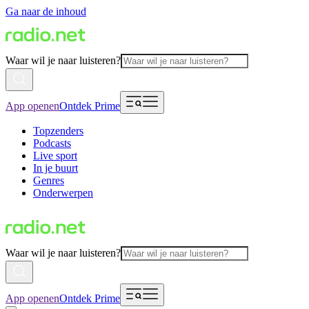
Ga naar de inhoud
Waar wil je naar luisteren?
App openen
Ontdek Prime
Topzenders
Podcasts
Live sport
In je buurt
Genres
Onderwerpen
Waar wil je naar luisteren?
App openen
Ontdek Prime