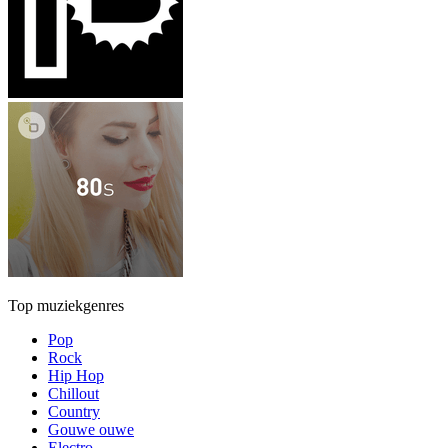
Top muziekgenres
Pop
Rock
Hip Hop
Chillout
Country
Gouwe ouwe
Electro