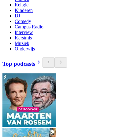
Religie
Kinderen
DJ
Comedy
Campus Radio
Interview
Kerstmis
Muziek
Onderwijs
Top podcasts