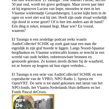
50 jaar oud, wordt ten grave gedragen. Maar zeven jaar later
zit hij tegenover Lucien van Impe, mosselen te eten in het
Vlaamse wielerstadje Geraardsbergen. Lucien kijkt hem in de
ogen en weet niet wat hij ziet. Heeft zijn oude rivaal werkelijk
zijn dood in scene gezet? Of is hier iets anders aan de hand?
Eén ding is zeker, iemand liegt. Maar wie? En vooral,
waarom?
El Tarangu is een zesdelige podcast reeks waarin
AudioCollectief SCHIK op zoek gaat naar een man die
eigenlijk in zijn graf hoorde te liggen. Langs Noord-Spaanse
bergflanken en Vlaamse wielercafés komen ze terecht in een
wereld van oude helden, onbetrouwbare bronnen en
gestoorde geesten. Ze komen steeds dichter bij de waarheid,
tot ze botsen op leugens uit hun eigen verleden...
El Tarangu is een serie van AudioCollectief SCHIK en een
coproductie van de VPRO, NPO Radio 1, Sporza en
OpenVRT. De serie is tot stand gekomen met steun van het
NPO-fonds, het Vlaams-Nederlands Huis deBuren en het
Fonds Pascal deCroos.