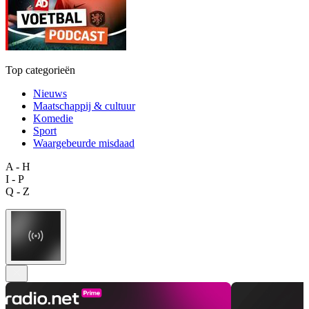
Top categorieën
Nieuws
Maatschappij & cultuur
Komedie
Sport
Waargebeurde misdaad
A - H
I - P
Q - Z