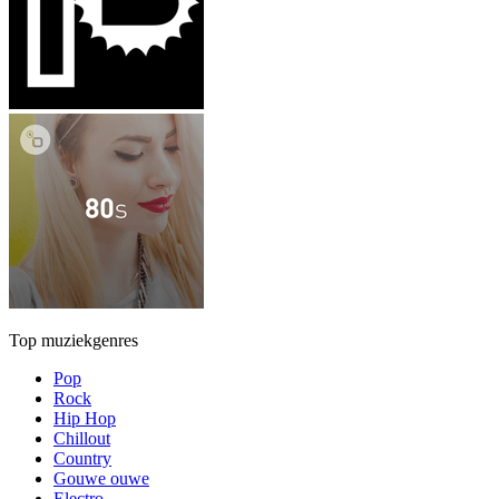
Top muziekgenres
Pop
Rock
Hip Hop
Chillout
Country
Gouwe ouwe
Electro