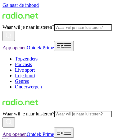
Ga naar de inhoud
Waar wil je naar luisteren?
App openen
Ontdek Prime
Topzenders
Podcasts
Live sport
In je buurt
Genres
Onderwerpen
Waar wil je naar luisteren?
App openen
Ontdek Prime