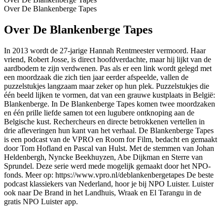
Over De Blankenberge Tapes
Over De Blankenberge Tapes
In 2013 wordt de 27-jarige Hannah Rentmeester vermoord. Haar
vriend, Robert Josse, is direct hoofdverdachte, maar hij lijkt van de
aardbodem te zijn verdwenen. Pas als er een link wordt gelegd met
een moordzaak die zich tien jaar eerder afspeelde, vallen de
puzzelstukjes langzaam maar zeker op hun plek. Puzzelstukjes die
één beeld lijken te vormen, dat van een grauwe kustplaats in België:
Blankenberge. In De Blankenberge Tapes komen twee moordzaken
en één prille liefde samen tot een lugubere ontknoping aan de
Belgische kust. Rechercheurs en directe betrokkenen vertellen in
drie afleveringen hun kant van het verhaal. De Blankenberge Tapes
is een podcast van de VPRO en Room for Film, bedacht en gemaakt
door Tom Hofland en Pascal van Hulst. Met de stemmen van Johan
Heldenbergh, Nyncke Beekhuyzen, Abe Dijkman en Sterre van
Sprundel. Deze serie werd mede mogelijk gemaakt door het NPO-
fonds. Meer op: https://www.vpro.nl/deblankenbergetapes De beste
podcast klassiekers van Nederland, hoor je bij NPO Luister. Luister
ook naar De Brand in het Landhuis, Wraak en El Tarangu in de
gratis NPO Luister app.
Podcast website