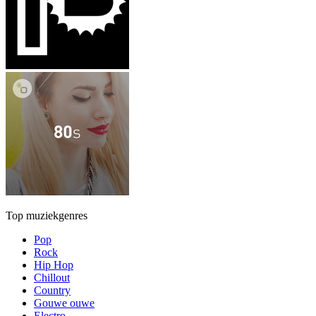
Top muziekgenres
Pop
Rock
Hip Hop
Chillout
Country
Gouwe ouwe
Electro