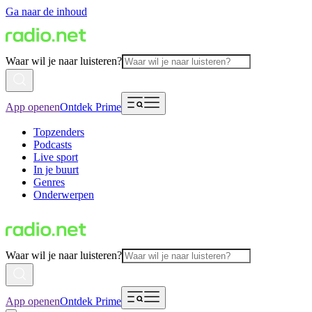
Ga naar de inhoud
Waar wil je naar luisteren?
App openen
Ontdek Prime
Topzenders
Podcasts
Live sport
In je buurt
Genres
Onderwerpen
Waar wil je naar luisteren?
App openen
Ontdek Prime