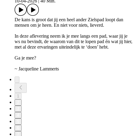
10-04-2026
|
40 Min.
De kans is groot dat jij een heel ander Zielspad loopt dan
mensen om je heen. En niet voor niets, lieverd.
In deze aflevering neem ik je mee langs een pad, waar jij je
ws nu bevindt, de waarom van dit te lopen pad én wat jij hier,
met al deze ervaringen uiteindelijk te ‘doen’ hebt.
Ga je mee?
~ Jacqueline Lammerts
1
2
3
4
5
6
7