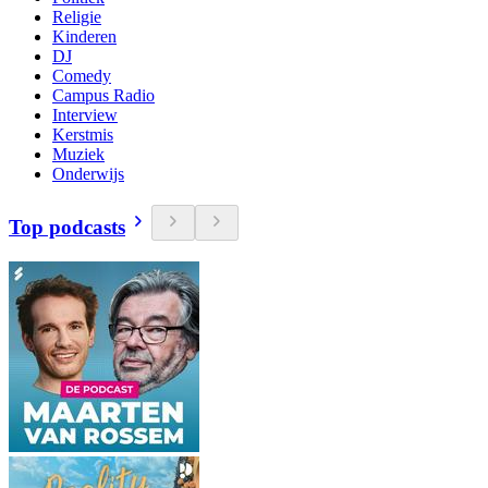
Religie
Kinderen
DJ
Comedy
Campus Radio
Interview
Kerstmis
Muziek
Onderwijs
Top podcasts