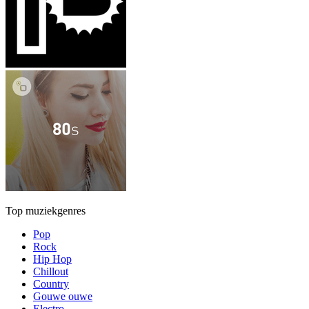
Top muziekgenres
Pop
Rock
Hip Hop
Chillout
Country
Gouwe ouwe
Electro