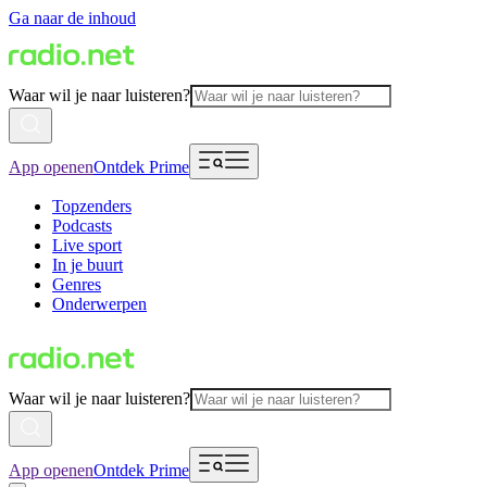
Ga naar de inhoud
Waar wil je naar luisteren?
App openen
Ontdek Prime
Topzenders
Podcasts
Live sport
In je buurt
Genres
Onderwerpen
Waar wil je naar luisteren?
App openen
Ontdek Prime