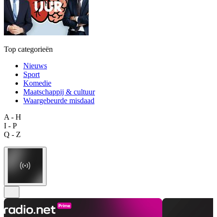
Top categorieën
Nieuws
Sport
Komedie
Maatschappij & cultuur
Waargebeurde misdaad
A - H
I - P
Q - Z