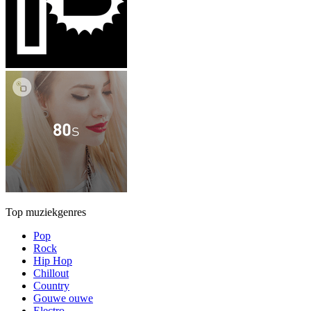
Top muziekgenres
Pop
Rock
Hip Hop
Chillout
Country
Gouwe ouwe
Electro