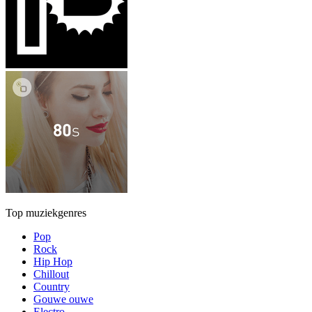
Top muziekgenres
Pop
Rock
Hip Hop
Chillout
Country
Gouwe ouwe
Electro