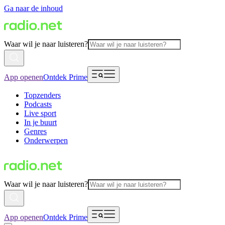
Ga naar de inhoud
Waar wil je naar luisteren?
App openen
Ontdek Prime
Topzenders
Podcasts
Live sport
In je buurt
Genres
Onderwerpen
Waar wil je naar luisteren?
App openen
Ontdek Prime