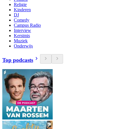
Religie
Kinderen
DJ
Comedy
Campus Radio
Interview
Kerstmis
Muziek
Onderwijs
Top podcasts