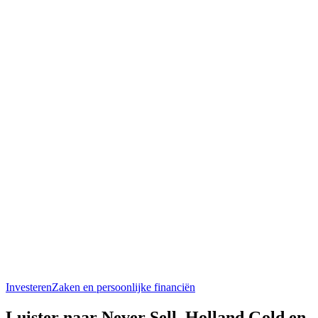
Investeren
Zaken en persoonlijke financiën
Luister naar Never Sell, Holland Gold en