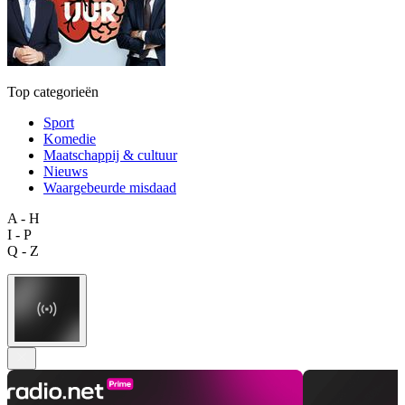
Top categorieën
Sport
Komedie
Maatschappij & cultuur
Nieuws
Waargebeurde misdaad
A - H
I - P
Q - Z