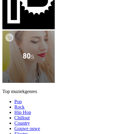
Top muziekgenres
Pop
Rock
Hip Hop
Chillout
Country
Gouwe ouwe
Electro