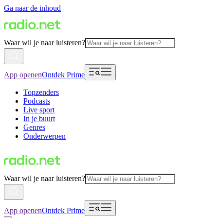
Ga naar de inhoud
Waar wil je naar luisteren?
App openen
Ontdek Prime
Topzenders
Podcasts
Live sport
In je buurt
Genres
Onderwerpen
Waar wil je naar luisteren?
App openen
Ontdek Prime