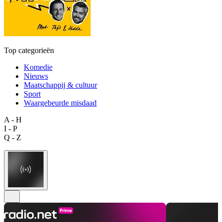
Top categorieën
Komedie
Nieuws
Maatschappij & cultuur
Sport
Waargebeurde misdaad
A - H
I - P
Q - Z