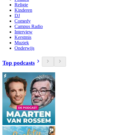
Religie
Kinderen
DJ
Comedy
Campus Radio
Interview
Kerstmis
Muziek
Onderwijs
Top podcasts