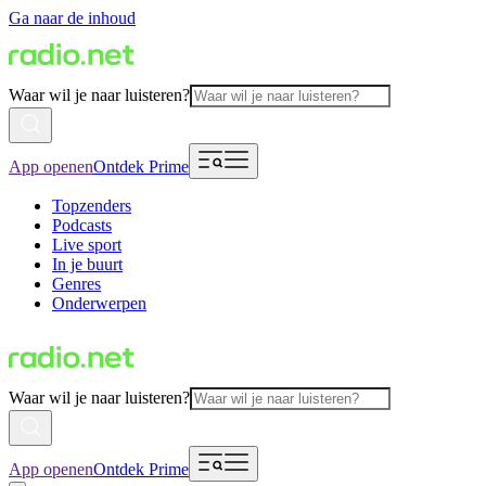
Ga naar de inhoud
Waar wil je naar luisteren?
App openen
Ontdek Prime
Topzenders
Podcasts
Live sport
In je buurt
Genres
Onderwerpen
Waar wil je naar luisteren?
App openen
Ontdek Prime