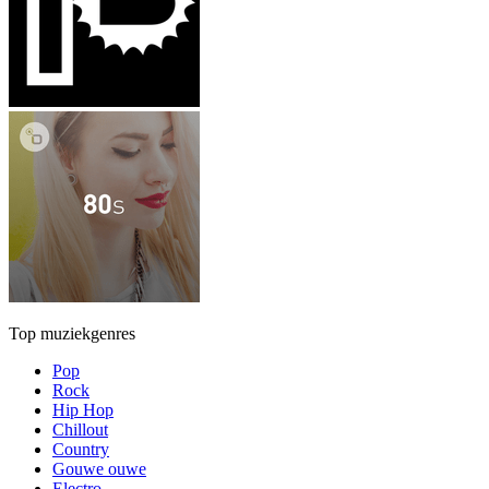
Top muziekgenres
Pop
Rock
Hip Hop
Chillout
Country
Gouwe ouwe
Electro