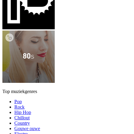
Top muziekgenres
Pop
Rock
Hip Hop
Chillout
Country
Gouwe ouwe
Electro