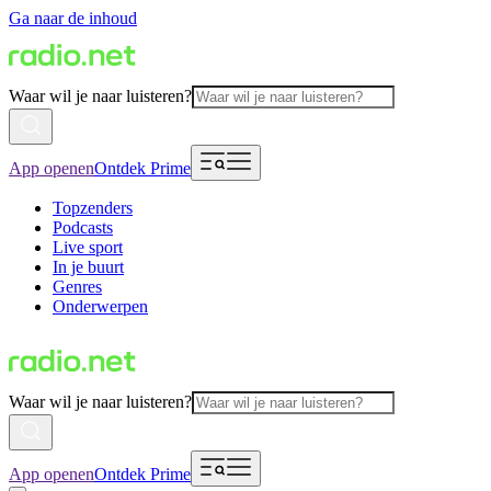
Ga naar de inhoud
Waar wil je naar luisteren?
App openen
Ontdek Prime
Topzenders
Podcasts
Live sport
In je buurt
Genres
Onderwerpen
Waar wil je naar luisteren?
App openen
Ontdek Prime