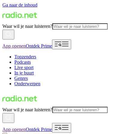
Ga naar de inhoud
Waar wil je naar luisteren?
App openen
Ontdek Prime
Topzenders
Podcasts
Live sport
In je buurt
Genres
Onderwerpen
Waar wil je naar luisteren?
App openen
Ontdek Prime