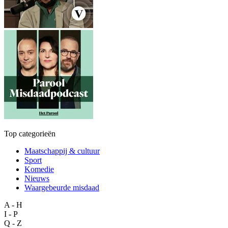
Top categorieën
Maatschappij & cultuur
Sport
Komedie
Nieuws
Waargebeurde misdaad
A - H
I - P
Q - Z