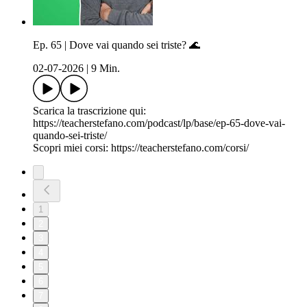
Ep. 65 | Dove vai quando sei triste? 🌊
02-07-2026
|
9 Min.
Scarica la trascrizione qui:
https://teacherstefano.com/podcast/lp/base/ep-65-dove-vai-
quando-sei-triste/
Scopri miei corsi: https://teacherstefano.com/corsi/
1
2
3
4
5
6
7