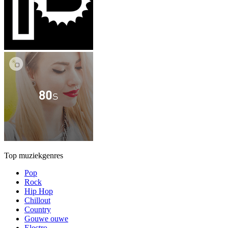
Top muziekgenres
Pop
Rock
Hip Hop
Chillout
Country
Gouwe ouwe
Electro